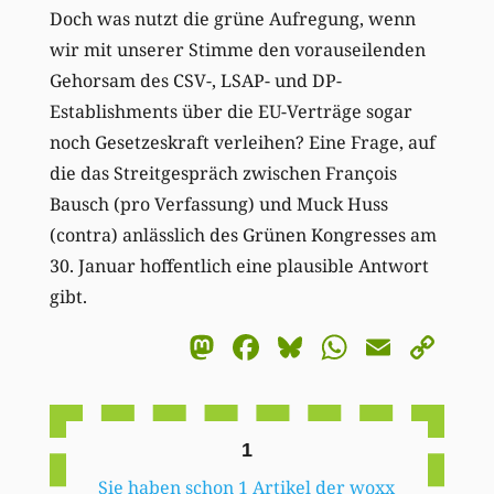
Doch was nutzt die grüne Aufregung, wenn
wir mit unserer Stimme den vorauseilenden
Gehorsam des CSV-, LSAP- und DP-
Establishments über die EU-Verträge sogar
noch Gesetzeskraft verleihen? Eine Frage, auf
die das Streitgespräch zwischen François
Bausch (pro Verfassung) und Muck Huss
(contra) anlässlich des Grünen Kongresses am
30. Januar hoffentlich eine plausible Antwort
gibt.
Mastodon
Facebook
Bluesky
WhatsA
Email
Co
Li
1
Sie haben schon 1 Artikel der woxx