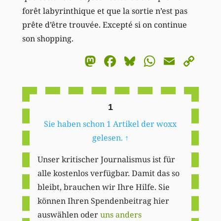
forêt labyrinthique et que la sortie n’est pas
prête d’être trouvée. Excepté si on continue
son shopping.
Mastodon
Facebook
Bluesky
WhatsA
Email
Co
Li
1
Sie haben schon 1 Artikel der woxx
gelesen.
↑
Unser kritischer Journalismus ist für
alle kostenlos verfügbar. Damit das so
bleibt, brauchen wir Ihre Hilfe. Sie
können Ihren Spendenbeitrag hier
auswählen oder
uns anders