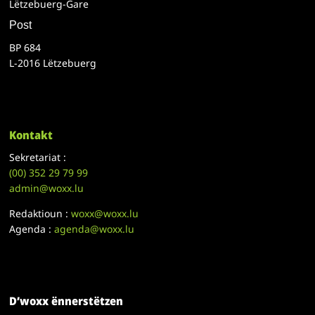
Lëtzebuerg-Gare
Post
BP 684
L-2016 Lëtzebuerg
Kontakt
Sekretariat :
(00)
352 29 79 99
admin@woxx.lu
Redaktioun :
woxx@woxx.lu
Agenda :
agenda@woxx.lu
D’woxx ënnerstëtzen