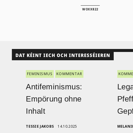
WOXX822
DAT KÉINT IECH OCH INTERESSÉIEREN
FEMINISMUS
KOMMENTAR
KOMME
Antifeminismus:
Lega
Empörung ohne
Pfef
Inhalt
Gepf
TESSIE JAKOBS
14.10.2025
MELANI