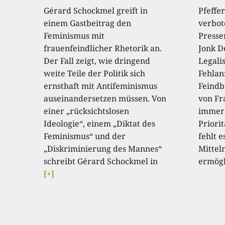
Gérard Schockmel greift in
Pfeffe
einem Gastbeitrag den
verbot
Feminismus mit
Presse
frauenfeindlicher Rhetorik an.
Jonk D
Der Fall zeigt, wie dringend
Legali
weite Teile der Politik sich
Fehla
ernsthaft mit Antifeminismus
Feindb
auseinandersetzen müssen. Von
von Fr
einer „rücksichtslosen
immer 
Ideologie“, einem „Diktat des
Priori
Feminismus“ und der
fehlt e
„Diskriminierung des Mannes“
Mitteln
schreibt Gérard Schockmel in
ermögl
[+]