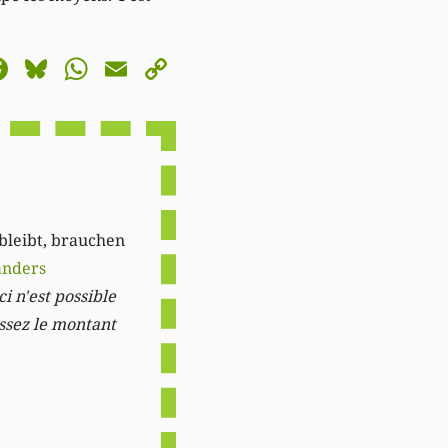
astodon
Facebook
Bluesky
WhatsApp
Email
Copy
Link
 bleibt, brauchen
anders
i n'est possible
issez le montant