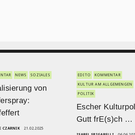
NTAR
NEWS
SOZIALES
EDITO
KOMMENTAR
KULTUR AM ALLGEMENGEN
lisierung von
POLITIK
ferspray:
Escher Kulturpoli
effert
Gutt frE(s)ch …
E CZARNIK
21.02.2025
ISABEL SPIGARELLI
06.06.20