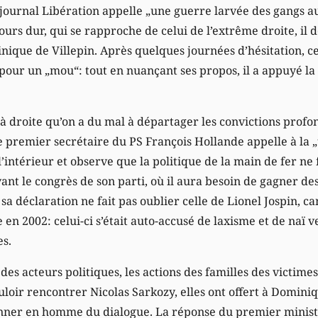
 journal Libération appelle „une guerre larvée des gangs a
cours dur, qui se rapproche de celui de l’extrême droite, il 
ique de Villepin. Après quelques journées d’hésitation, ce
 pour un „mou“: tout en nuançant ses propos, il a appuyé la
à droite qu’on a du mal à départager les convictions profo
le premier secrétaire du PS François Hollande appelle à la 
l’intérieur et observe que la politique de la main de fer ne 
ant le congrès de son parti, où il aura besoin de gagner de
 sa déclaration ne fait pas oublier celle de Lionel Jospin, ca
e en 2002: celui-ci s’était auto-accusé de laxisme et de naï 
es.
des acteurs politiques, les actions des familles des victimes
loir rencontrer Nicolas Sarkozy, elles ont offert à Dominiq
ionner en homme du dialogue. La réponse du premier ministr