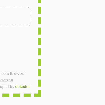
ksetzen
loped by
dekoder