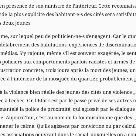
s en présence de son ministre de l’intérieur. Cette reconna
 la plus explicite des habitant-e-s des cités sera satisfaite
s deux jeunes.
me, sur lequel peu de politicien-ne-s s’engagent. Car le qu
: délabrement des habitations, expériences de discriminatio
 médias. S’y rajoute, même s’il est souvent exagérée, le sent
s policiers aux comportements parfois racistes et armés de
Illustration concrète, trois jours après la mort des jeunes, 
ée à l’intérieur de la mosquée du quartier, probablement 
à la violence bien réelle des jeunes des cités une violence 
à l’échec. Or, l’Etat s’est par le passé privé de ses autres 
ntelé la police de proximité, qui agissait par le dialogue
e. Aujourd’hui, c’est au nom de la foi musulmane que des „
ener le calme. Qu’ils agissent par conviction ou par calcul,
 les associations oeuvrant dans le social, auxquelles on a co