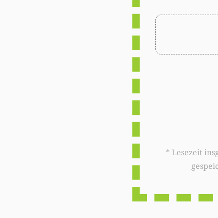
* Lesezeit insgesamt auf woxx.lu: 
gespei