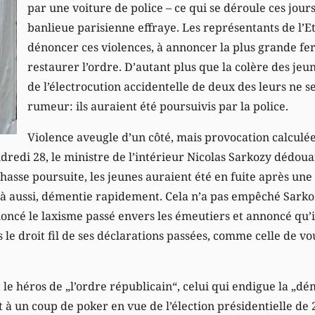
par une voiture de police – ce qui se déroule ces jours-
banlieue parisienne effraye. Les représentants de l’Et
dénoncer ces violences, à annoncer la plus grande f
restaurer l’ordre. D’autant plus que la colère des je
de l’électrocution accidentelle de deux des leurs ne 
rumeur: ils auraient été poursuivis par la police.
Violence aveugle d’un côté, mais provocation calculée
redi 28, le ministre de l’intérieur Nicolas Sarkozy dédoua
 chasse poursuite, les jeunes auraient été en fuite après une
à aussi, démentie rapidement. Cela n’a pas empêché Sarko
énoncé le laxisme passé envers les émeutiers et annoncé qu’
s le droit fil de ses déclarations passées, comme celle de vo
 le héros de „l’ordre républicain“, celui qui endigue la „dé
 à un coup de poker en vue de l’élection présidentielle de