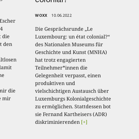
WOXX
10.06.2022
Escher
 4
Die Gesprächsrunde „Le
 die
Luxembourg: un état colonial?“
rt den
des Nationalen Museums für
Geschichte und Kunst (MNHA)
ltlosen
hat trotz engagierten
damit
Teilnehmer*innen die
ne
Gelegenheit verpasst, einen
produktiven und
mir die
vielschichtigen Austausch über
e mir
Luxemburgs Kolonialgeschichte
zu ermöglichen. Stattdessen bot
sie Fernand Kartheisers (ADR)
diskriminierenden
[+]