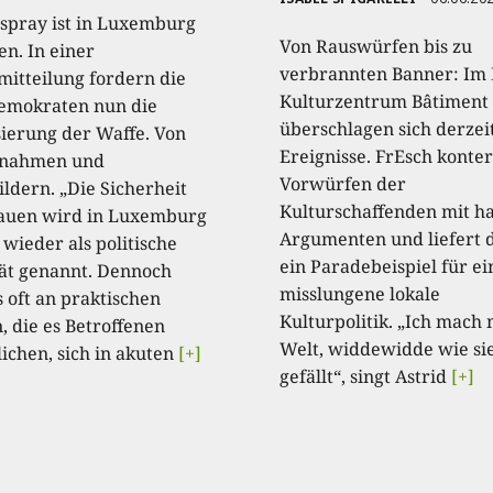
rspray ist in Luxemburg
Von Rauswürfen bis zu
en. In einer
verbrannten Banner: Im 
mitteilung fordern die
Kulturzentrum Bâtiment
emokraten nun die
überschlagen sich derzeit
sierung der Waffe. Von
Ereignisse. FrEsch konte
nnahmen und
Vorwürfen der
ildern. „Die Sicherheit
Kulturschaffenden mit ha
auen wird in Luxemburg
Argumenten und liefert 
wieder als politische
ein Paradebeispiel für ei
tät genannt. Dennoch
misslungene lokale
s oft an praktischen
Kulturpolitik. „Ich mach 
, die es Betroffenen
Welt, widdewidde wie si
ichen, sich in akuten
[+]
gefällt“, singt Astrid
[+]