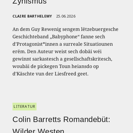
Zynismus
CLAIRE BARTHELEMY
25.06.2026
An dem Guy Rewenig sengem lëtzebuergesche
Geschichteband „Babyphone“ fanne sech
d’Protagonist*innen a surreale Situatiounen
erëm. Den Auteur weist sech dobäi wéi
gewinnt sarkastesch a gesellschaftskritesch,
woubäi de pickegen Toun heiansdo op
d’Käschte vun der Liesfreed geet.
LITERATUR
Colin Barretts Romandebüt:
Wilder Westen