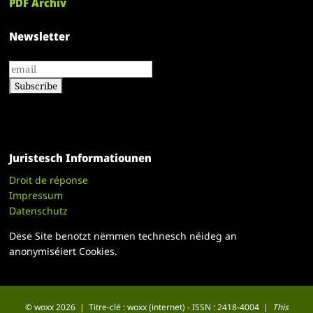
PDF Archiv
Newsletter
Juristesch Informatiounen
Droit de réponse
Impressum
Datenschutz
Dëse Site benotzt nëmmen technesch néideg an
anonymiséiert Cookies.
© woxx 2026 | Titre-clé : woxx (internet) - ISSN : 2418-4004 |
This