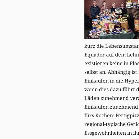
kurz die Lebensumständ
Equador auf dem Lehmb
existieren keine in Pl
selbst an. Abhängig is
Einkaufen in die Hyper
wenn dies dazu führt 
Läden zunehmend versc
Einkaufen zunehmend a
fürs Kochen: Fertigpiz
regional-typische Geri
Essgewohnheiten in ih