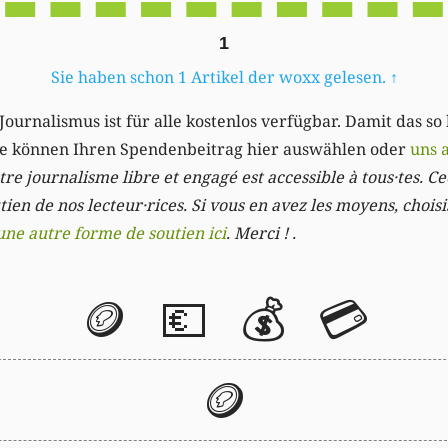
1
Sie haben schon 1 Artikel der woxx gelesen.
↑
Journalismus ist für alle kostenlos verfügbar. Damit das so
Sie können Ihren Spendenbeitrag hier auswählen oder
uns 
re journalisme libre et engagé est accessible à tous·tes. Cec
ien de nos lecteur·rices. Si vous en avez les moyens, chois
une autre forme de soutien ici
. Merci ! .
🪙
💶
💰
💳
🪙