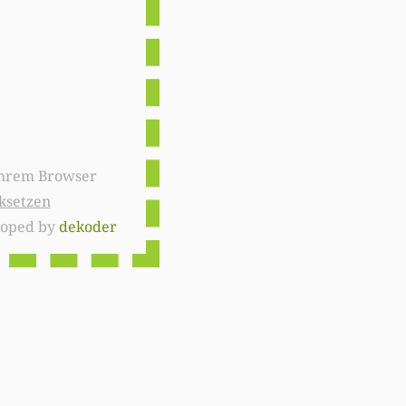
ksetzen
loped by
dekoder