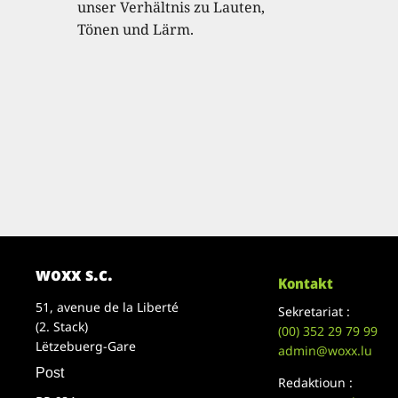
unser Verhältnis zu Lauten,
Tönen und Lärm.
woxx s.c.
Kontakt
51, avenue de la Liberté
Sekretariat :
(2. Stack)
(00)
352 29 79 99
Lëtzebuerg-Gare
admin@woxx.lu
Post
Redaktioun :