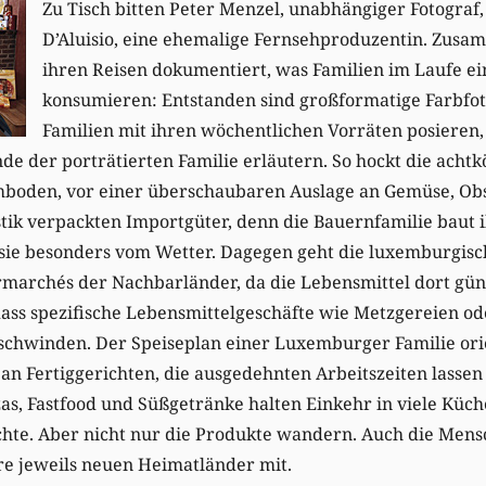
Zu Tisch bitten Peter Menzel, unabhängiger Fotograf,
D’Aluisio, eine ehemalige Fernsehproduzentin. Zusa
ihren Reisen dokumentiert, was Familien im Laufe e
konsumieren: Entstanden sind großformatige Farbfot
Familien mit ihren wöchentlichen Vorräten posieren, 
e der porträtierten Familie erläutern. So hockt die achtk
oden, vor einer überschaubaren Auslage an Gemüse, Obst
astik verpackten Importgüter, denn die Bauernfamilie baut 
t sie besonders vom Wetter. Dagegen geht die luxemburgis
marchés der Nachbarländer, da die Lebensmittel dort güns
dass spezifische Lebensmittelgeschäfte wie Metzgereien o
hwinden. Der Speiseplan einer Luxemburger Familie orie
n Fertiggerichten, die ausgedehnten Arbeitszeiten lass
zas, Fastfood und Süßgetränke halten Einkehr in viele Kü
chte. Aber nicht nur die Produkte wandern. Auch die Mens
re jeweils neuen Heimatländer mit.