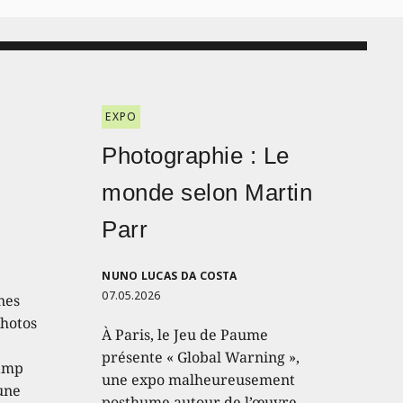
EXPO
Photographie : Le
monde selon Martin
Parr
NUNO LUCAS DA COSTA
07.05.2026
nes
photos
À Paris, le Jeu de Paume
présente « Global Warning »,
hamp
une expo malheureusement
 une
posthume autour de l’œuvre