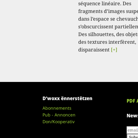
séquence linéaire. Des
fragments d’images susp
dans l’espace se chevauc
s’obscurcissent partielle
Des silhouettes, des objet
des textures interfèrent,
disparaissent
[+]
D’woxx ënnerstëtzen
PDF 
Abonnements
Pub - Annoncen
News
Don/Kooperativ