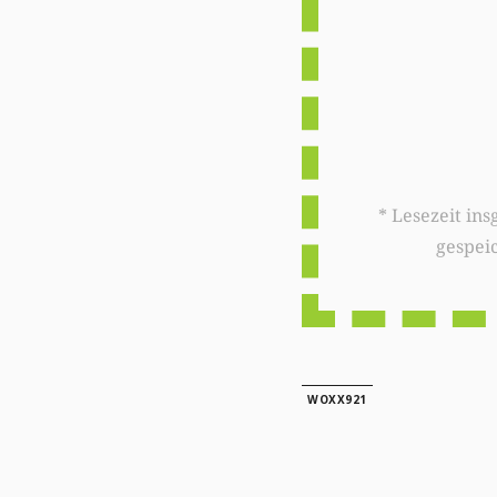
* Lesezeit insgesamt auf woxx.lu: 
gespei
WOXX921