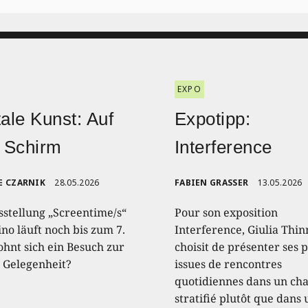
EXPO
tale Kunst: Auf
Expotipp:
 Schirm
Interference
E CZARNIK
28.05.2026
FABIEN GRASSER
13.05.2026
sstellung „Screentime/s“
Pour son exposition
no läuft noch bis zum 7.
Interference, Giulia Thin
ohnt sich ein Besuch zur
choisit de présenter ses 
n Gelegenheit?
issues de rencontres
quotidiennes dans un c
stratifié plutôt que dans