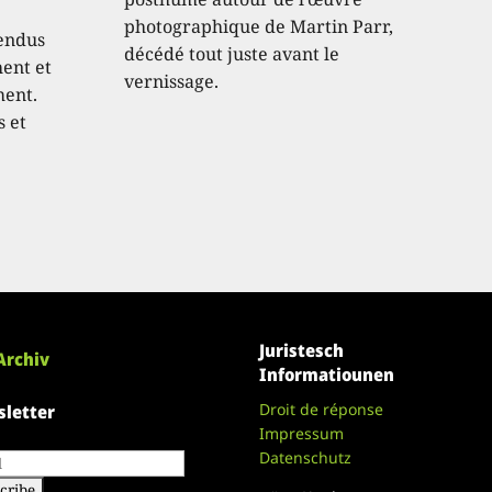
photographique de Martin Parr,
endus
décédé tout juste avant le
hent et
vernissage.
ment.
s et
Juristesch
Archiv
Informatiounen
Droit de réponse
letter
Impressum
Datenschutz