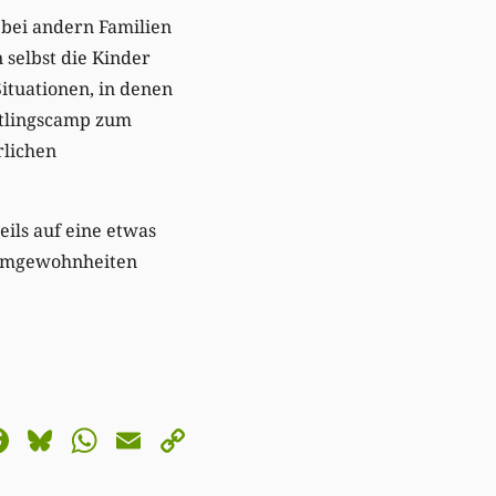
 bei andern Familien
 selbst die Kinder
ituationen, in denen
htlingscamp zum
rlichen
eils auf eine etwas
sumgewohnheiten
astodon
Facebook
Bluesky
WhatsApp
Email
Copy
Link