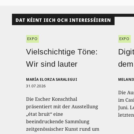
DAT KÉINT IECH OCH INTERESSÉIEREN
EXPO
EXPO
Vielschichtige Töne:
Digi
Wir sind lauter
dem
MARÍA ELORZA SARALEGUI
MELANI
31.07.2026
Die Au
Die Escher Konschthal
im Casi
präsentiert mit der Ausstellung
Juni. L
„état bruit“ eine
letzte
beeindruckende Sammlung
zeitgenössischer Kunst rund um