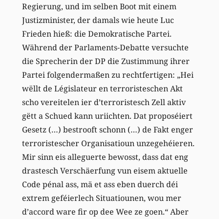
Regierung, und im selben Boot mit einem
Justizminister, der damals wie heute Luc
Frieden hieß: die Demokratische Partei.
Während der Parlaments-Debatte versuchte
die Sprecherin der DP die Zustimmung ihrer
Partei folgendermaßen zu rechtfertigen: „Hei
wëllt de Législateur en terroristeschen Akt
scho vereitelen ier d’terroristesch Zell aktiv
gëtt a Schued kann uriichten. Dat proposéiert
Gesetz (…) bestrooft schonn (…) de Fakt enger
terroristescher Organisatioun unzegehéieren.
Mir sinn eis alleguerte bewosst, dass dat eng
drastesch Verschäerfung vun eisem aktuelle
Code pénal ass, mä et ass eben duerch déi
extrem geféierlech Situatiounen, wou mer
d’accord ware fir op dee Wee ze goen.“ Aber