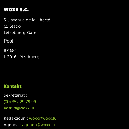
woxx s.c.
51, avenue de la Liberté
(2. Stack)
Lëtzebuerg-Gare
Post
BP 684
L-2016 Lëtzebuerg
Kontakt
Sekretariat :
(00)
352 29 79 99
admin@woxx.lu
Redaktioun :
woxx@woxx.lu
Agenda :
agenda@woxx.lu