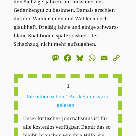
den Siebzigerjahren, auf linksliberales
Gedankengut zu besinnen. Damals erschien
das den Wählerinnen und Wählern noch
glaubhaft. Dreißig Jahre und einige schwarz-
blaue Koalitionen später riskiert der
Schachzug, nicht mehr aufzugehen.
Mastodon
Facebook
Bluesky
WhatsA
Email
Co
Li
1
Sie haben schon 1 Artikel der woxx
gelesen.
↑
Unser kritischer Journalismus ist für
alle kostenlos verfügbar. Damit das so
bleibt, brauchen wir Ihre Hilfe. Sie