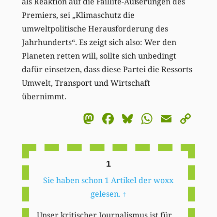
als Reaktion auf die Faillite-Äußerungen des
Premiers, sei „Klimaschutz die
umweltpolitische Herausforderung des
Jahrhunderts“. Es zeigt sich also: Wer den
Planeten retten will, sollte sich unbedingt
dafür einsetzen, dass diese Partei die Ressorts
Umwelt, Transport und Wirtschaft
übernimmt.
Mastodon
Facebook
Bluesky
WhatsA
Email
Co
Li
1
Sie haben schon 1 Artikel der woxx
gelesen.
↑
Unser kritischer Journalismus ist für