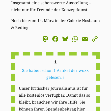
Insgesamt eine sehenswerte Ausstellung –
nicht nur für Freunde der Konzeptkunst.
Noch bis zum 14. März in der Galerie Nosbaum
& Reding.
Mastodon
Facebook
Bluesky
WhatsA
Email
Co
Li
1
Sie haben schon 1 Artikel der woxx
gelesen.
↑
Unser kritischer Journalismus ist für
alle kostenlos verfügbar. Damit das so
bleibt, brauchen wir Ihre Hilfe. Sie
können Ihren Spendenbeitrag hier