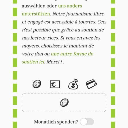
auswählen oder
uns anders
unterstützen
.
Notre journalisme libre
et engagé est accessible à tous·tes. Ceci
n'est possible que grâce au soutien de
nos lecteur·rices. Si vous en avez les
moyens, choisissez le montant de
votre don ou
une autre forme de
soutien ici
. Merci ! .
🪙
💶
💰
💳
🪙
Monatlich spenden?
Switch