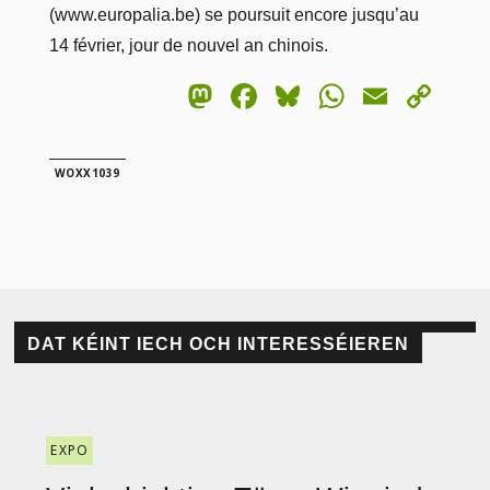
(www.europalia.be) se poursuit encore jusqu’au
14 février, jour de nouvel an chinois.
Mastodon
Facebook
Bluesky
WhatsA
Email
Co
Lin
WOXX1039
DAT KÉINT IECH OCH INTERESSÉIEREN
EXPO