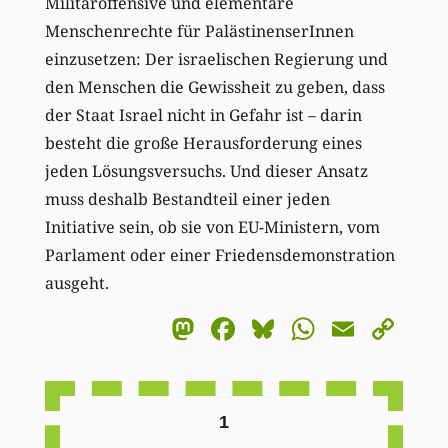
Militäroffensive und elementare
Menschenrechte für PalästinenserInnen
einzusetzen: Der israelischen Regierung und
den Menschen die Gewissheit zu geben, dass
der Staat Israel nicht in Gefahr ist – darin
besteht die große Herausforderung eines
jeden Lösungsversuchs. Und dieser Ansatz
muss deshalb Bestandteil einer jeden
Initiative sein, ob sie von EU-Ministern, vom
Parlament oder einer Friedensdemonstration
ausgeht.
Mastodon
Facebook
Bluesky
WhatsA
Email
Co
Li
1