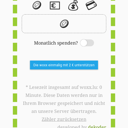
🪙
💶
💰
💳
🪙
Monatlich spenden?
Switch
Die woxx einmalig mit 2 € unterstützen
* Lesezeit insgesamt auf woxx.lu: 0
Minute. Diese Daten werden nur in
Ihrem Browser gespeichert und nicht
an unsere Server übertragen.
Zähler zurücksetzen
developed by
dekoder