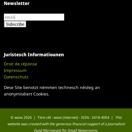
Newsletter
Juristesch Informatiounen
Droit de réponse
Impressum
Datenschutz
Dëse Site benotzt nëmmen technesch néideg an
anonymiséiert Cookies.
© woxx 2026 | Titre-clé : woxx (internet) - ISSN : 2418-4004 |
This
website was created with the generous financial support of a Journalism
Fund Microgrant for Small Newsrooms.