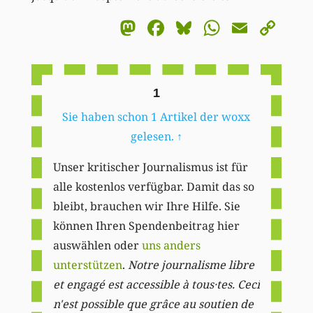
Mastodon
Facebook
Bluesky
WhatsA
Email
Co
Li
1
Sie haben schon 1 Artikel der woxx
gelesen.
↑
Unser kritischer Journalismus ist für
alle kostenlos verfügbar. Damit das so
bleibt, brauchen wir Ihre Hilfe. Sie
können Ihren Spendenbeitrag hier
auswählen oder
uns anders
unterstützen
.
Notre journalisme libre
et engagé est accessible à tous·tes. Ceci
n'est possible que grâce au soutien de