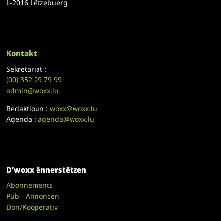
L-2016 Lëtzebuerg
Kontakt
Sekretariat :
(00)
352 29 79 99
admin@woxx.lu
Redaktioun :
woxx@woxx.lu
Agenda :
agenda@woxx.lu
D’woxx ënnerstëtzen
Abonnements
Pub - Annoncen
Don/Kooperativ