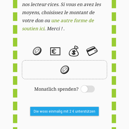
nos lecteur·rices. Si vous en avez les
moyens, choisissez le montant de
votre don ou
une autre forme de
soutien ici
. Merci ! .
🪙
💶
💰
💳
🪙
Monatlich spenden?
Switch
Die woxx einmalig mit 2 € unterstützen