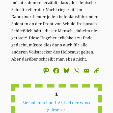
möchte, dem sei erzählt, dass „der deutsche
Schriftsteller der Nachkriegszeit“ im
Kapuzinertheater jeden befehlausführenden
Soldaten an der Front von Schuld freisprach.
Schließlich hätte dieser Mensch „daheim nie
getötet“. Diese Ungeheuerlichkeit zu Ende
gedacht, müsste dies dann auch für alle
anderen Vollstrecker des Holocaust gelten.
Aber darüber schreibt man eben nicht.
Mastodon
Facebook
Bluesky
WhatsA
Email
Co
Li
1
Sie haben schon 1 Artikel der woxx
gelesen.
↑