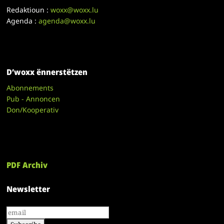
Redaktioun :
woxx@woxx.lu
Agenda :
agenda@woxx.lu
D’woxx ënnerstëtzen
Abonnements
Pub - Annoncen
Don/Kooperativ
PDF Archiv
Newsletter