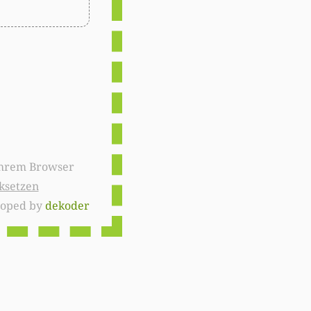
ksetzen
loped by
dekoder