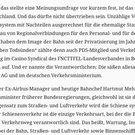
das stellte eine Meinungsumfrage vor kurzem fest, ist das
land. Und das dürfte nicht übertrieben sein. Unzählige V
ssystem mit Nachteilen ausgerechnet für die ehemalige S
au von Regionalverbindungen für den Personal- und für 
 haben dem Image der Bahn seit der Privatisierung im Jah
eben Todsünden“ zählte denn auch PDS-Mitglied und Verke
ag im Casino Syndical des FNCTTFEL-Landesverbandes in
auf. Und er nannte die Verantwortlichen: Die säßen alles
AG und im deutschen Verkehrsministerium.
er Ex-Airbus-Manager und heutige Bahnchef Hartmut Mehd
minister früherer Bundesregierungen, gleichwohl ist sie 
gensatz zum Straßen- und Luftverkehr wird die Schiene sy
r Schienenverkehr ist die einzige Verkehrsart, bei der die
 Verkehrsweg verantwortlich sind. Das heißt, Wartung, In
bei der Bahn, Straßen- und Luftverkehr sowie Binnenschif