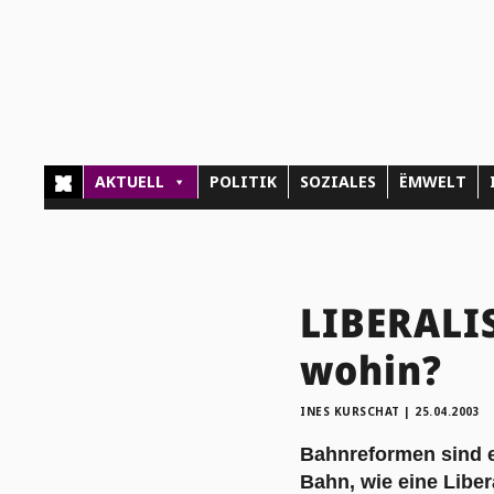
AKTUELL
POLITIK
SOZIALES
ËMWELT
LIBERALIS
wohin?
INES KURSCHAT
|
25.04.2003
Bahnreformen sind e
Bahn, wie eine Liber