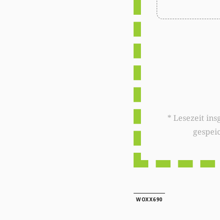
* Lesezeit insgesamt auf woxx.lu: 
gespei
WOXX690