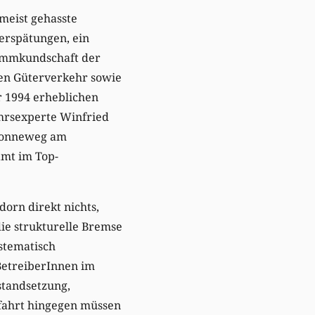
 meist gehasste
erspätungen, ein
tammkundschaft der
den Güterverkehr sowie
r 1994 erheblichen
hrsexperte Winfried
 Bonneweg am
amt im Top-
orn direkt nichts,
die strukturelle Bremse
stematisch
 BetreiberInnen im
standsetzung,
ffahrt hingegen müssen