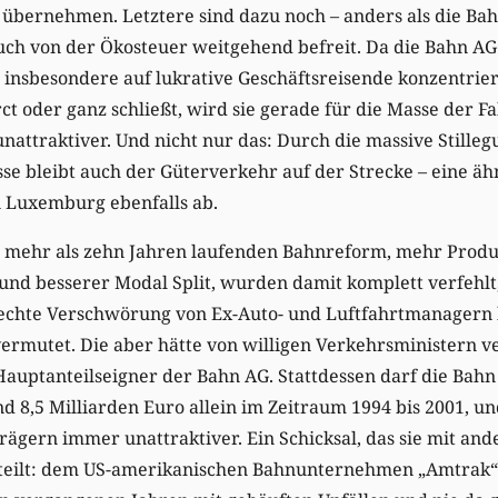
t übernehmen. Letztere sind dazu noch – anders als die Bah
uch von der Ökosteuer weitgehend befreit. Da die Bahn A
 insbesondere auf lukrative Geschäftsreisende konzentrie
rct oder ganz schließt, wird sie gerade für die Masse der F
attraktiver. Und nicht nur das: Durch die massive Stilleg
sse bleibt auch der Güterverkehr auf der Strecke – eine ä
in Luxemburg ebenfalls ab.
it mehr als zehn Jahren laufenden Bahnreform, mehr Produ
nd besserer Modal Split, wurden damit komplett verfehlt,
echte Verschwörung von Ex-Auto- und Luftfahrtmanagern
ermutet. Die aber hätte von willigen Verkehrsministern 
 Hauptanteilseigner der Bahn AG. Stattdessen darf die Bahn
nd 8,5 Milliarden Euro allein im Zeitraum 1994 bis 2001, un
ägern immer unattraktiver. Ein Schicksal, das sie mit and
 teilt: dem US-amerikanischen Bahnunternehmen „Amtrak“