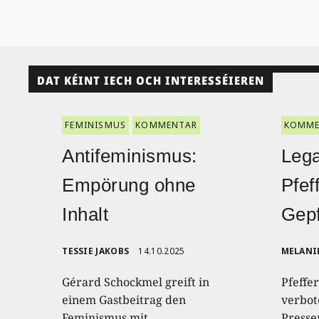
DAT KÉINT IECH OCH INTERESSÉIEREN
FEMINISMUS
KOMMENTAR
KOMME
Antifeminismus:
Lega
Empörung ohne
Pfef
Inhalt
Gepf
TESSIE JAKOBS
14.10.2025
MELANI
Gérard Schockmel greift in
Pfeffe
einem Gastbeitrag den
verbot
Feminismus mit
Presse