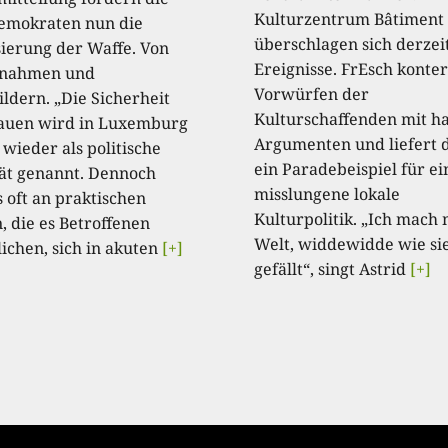
Kulturzentrum Bâtiment
emokraten nun die
überschlagen sich derzeit
sierung der Waffe. Von
Ereignisse. FrEsch konte
nnahmen und
Vorwürfen der
ildern. „Die Sicherheit
Kulturschaffenden mit ha
auen wird in Luxemburg
Argumenten und liefert 
wieder als politische
ein Paradebeispiel für ei
tät genannt. Dennoch
misslungene lokale
s oft an praktischen
Kulturpolitik. „Ich mach 
, die es Betroffenen
Welt, widdewidde wie si
ichen, sich in akuten
[+]
gefällt“, singt Astrid
[+]