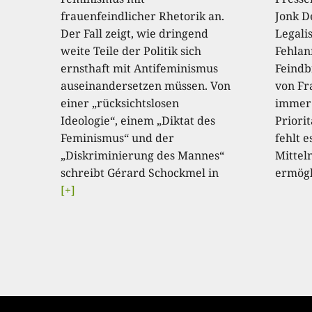
frauenfeindlicher Rhetorik an.
Jonk D
Der Fall zeigt, wie dringend
Legali
weite Teile der Politik sich
Fehla
ernsthaft mit Antifeminismus
Feindb
auseinandersetzen müssen. Von
von Fr
einer „rücksichtslosen
immer 
Ideologie“, einem „Diktat des
Priori
Feminismus“ und der
fehlt e
„Diskriminierung des Mannes“
Mitteln
schreibt Gérard Schockmel in
ermögl
[+]