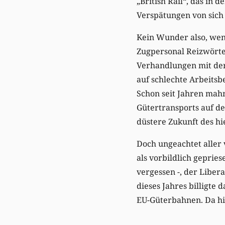
„British Rail“, das in
Verspätungen von sich
Kein Wunder also, wen
Zugpersonal Reizwörte
Verhandlungen mit der 
auf schlechte Arbeits
Schon seit Jahren mahn
Gütertransports auf d
düstere Zukunft des hie
Doch ungeachtet aller 
als vorbildlich geprie
vergessen -, der Liber
dieses Jahres billigte
EU-Güterbahnen. Da hil