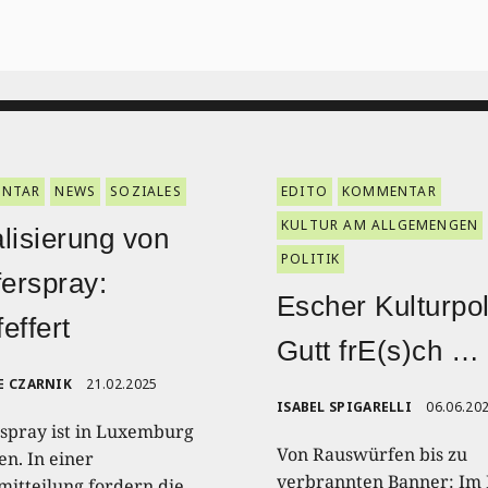
NTAR
NEWS
SOZIALES
EDITO
KOMMENTAR
KULTUR AM ALLGEMENGEN
lisierung von
POLITIK
ferspray:
Escher Kulturpoli
effert
Gutt frE(s)ch …
E CZARNIK
21.02.2025
ISABEL SPIGARELLI
06.06.20
rspray ist in Luxemburg
Von Rauswürfen bis zu
en. In einer
verbrannten Banner: Im 
mitteilung fordern die