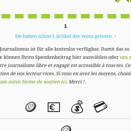
1
Sie haben schon 1 Artikel der woxx gelesen.
↑
Journalismus ist für alle kostenlos verfügbar. Damit das so
Sie können Ihren Spendenbeitrag hier auswählen oder
uns 
re journalisme libre et engagé est accessible à tous·tes. Cec
ien de nos lecteur·rices. Si vous en avez les moyens, chois
une autre forme de soutien ici
. Merci ! .
🪙
💶
💰
💳
🪙