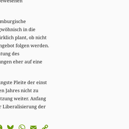
 gewesenen
xemburgische
wöhnisch in die
rklich plant, ob nicht
angebot folgen werden.
htung des
ungen eher auf eine
gste Pleite der einst
n Jahres nicht zu
ützung weiter. Anfang
r Liberalisierung der
astodon
Facebook
Bluesky
WhatsApp
Email
Copy