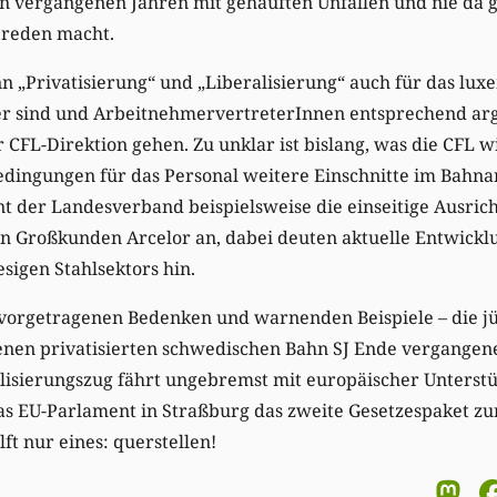
 den vergangenen Jahren mit gehäuften Unfällen und nie da
 reden macht.
n „Privatisierung“ und „Liberalisierung“ auch für das lu
r sind und ArbeitnehmervertreterInnen entsprechend arg
CFL-Direktion gehen. Zu unklar ist bislang, was die CFL wi
bedingungen für das Personal weitere Einschnitte im Bahn
t der Landesverband beispielsweise die einseitige Ausric
en Großkunden Arcelor an, dabei deuten aktuelle Entwickl
sigen Stahlsektors hin.
vorgetragenen Bedenken und warnenden Beispiele – die jün
senen privatisierten schwedischen Bahn SJ Ende vergangene
alisierungszug fährt ungebremst mit europäischer Unterst
 das EU-Parlament in Straßburg das zweite Gesetzespaket zu
ft nur eines: querstellen!
M