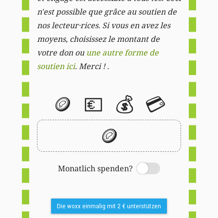
n'est possible que grâce au soutien de
nos lecteur·rices. Si vous en avez les
moyens, choisissez le montant de
votre don ou
une autre forme de
soutien ici
. Merci ! .
🪙
💶
💰
💳
🪙
Monatlich spenden?
Switch
Die woxx einmalig mit 2 € unterstützen