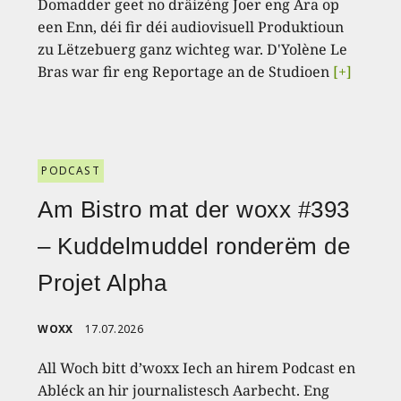
Domadder geet no dräizéng Joer eng Ära op
een Enn, déi fir déi audiovisuell Produktioun
zu Lëtzebuerg ganz wichteg war. D'Yolène Le
Bras war fir eng Reportage an de Studioen
[+]
PODCAST
Am Bistro mat der woxx #393
– Kuddelmuddel ronderëm de
Projet Alpha
WOXX
17.07.2026
All Woch bitt d’woxx Iech an hirem Podcast en
Abléck an hir journalistesch Aarbecht. Eng