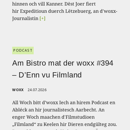
hinnen och vill Kanner. Dëst Joer fiert
hir Expeditioun duerch Lëtzebuerg, an d'woxx-
Journalistin
[+]
PODCAST
Am Bistro mat der woxx #394
– D’Enn vu Filmland
WOXX
24.07.2026
All Woch bitt d’woxx Iech an hirem Podcast en
Abléck an hir journalistesch Aarbecht. An
enger Woch maachen d'Filmstudioen
„Filmland“ zu Keelen hir Dieren endgülteg zou.