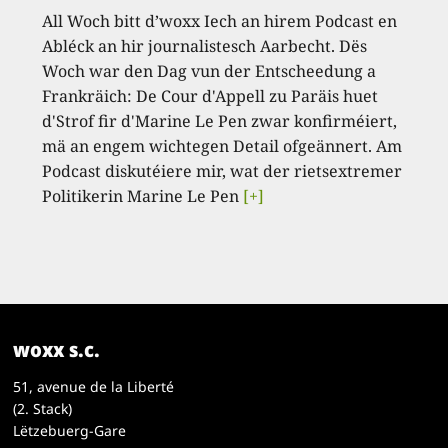
All Woch bitt d’woxx Iech an hirem Podcast en
Abléck an hir journalistesch Aarbecht. Dës
Woch war den Dag vun der Entscheedung a
Frankräich: De Cour d'Appell zu Paräis huet
d'Strof fir d'Marine Le Pen zwar konfirméiert,
mä an engem wichtegen Detail ofgeännert. Am
Podcast diskutéiere mir, wat der rietsextremer
Politikerin Marine Le Pen
[+]
woxx s.c.
51, avenue de la Liberté
(2. Stack)
Lëtzebuerg-Gare