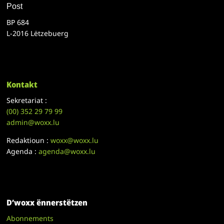
Post
BP 684
L-2016 Lëtzebuerg
Kontakt
Sekretariat :
(00)
352 29 79 99
admin@woxx.lu
Redaktioun :
woxx@woxx.lu
Agenda :
agenda@woxx.lu
D’woxx ënnerstëtzen
Abonnements