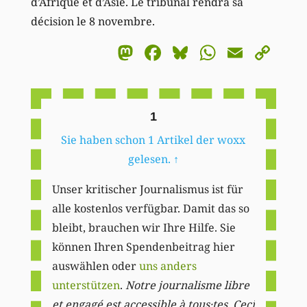
d’Afrique et d’Asie. Le tribunal rendra sa
décision le 8 novembre.
Mastodon
Facebook
Bluesky
WhatsA
Email
Co
Li
1
Sie haben schon 1 Artikel der woxx
gelesen.
↑
Unser kritischer Journalismus ist für
alle kostenlos verfügbar. Damit das so
bleibt, brauchen wir Ihre Hilfe. Sie
können Ihren Spendenbeitrag hier
auswählen oder
uns anders
unterstützen
.
Notre journalisme libre
et engagé est accessible à tous·tes. Ceci