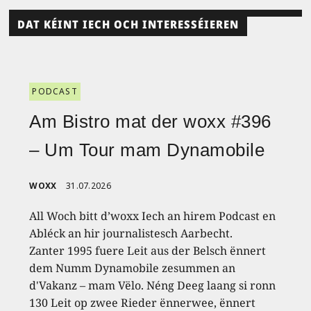
DAT KÉINT IECH OCH INTERESSÉIEREN
PODCAST
Am Bistro mat der woxx #396
– Um Tour mam Dynamobile
WOXX
31.07.2026
All Woch bitt d’woxx Iech an hirem Podcast en
Abléck an hir journalistesch Aarbecht.
Zanter 1995 fuere Leit aus der Belsch ënnert
dem Numm Dynamobile zesummen an
d'Vakanz – mam Vëlo. Néng Deeg laang si ronn
130 Leit op zwee Rieder ënnerwee, ënnert