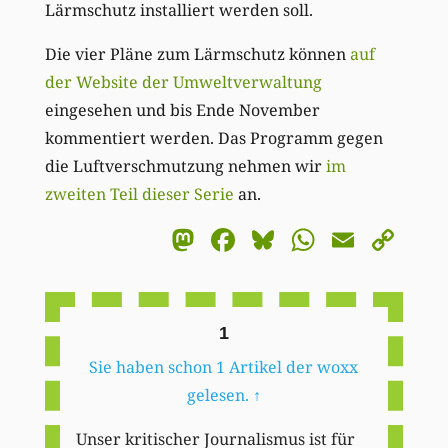
Lärmschutz installiert werden soll.
Die vier Pläne zum Lärmschutz können
auf
der Website der Umweltverwaltung
eingesehen und bis Ende November
kommentiert werden. Das Programm gegen
die Luftverschmutzung nehmen wir
im
zweiten Teil dieser Serie
an.
Mastodon
Facebook
Bluesky
WhatsA
Email
Co
Li
1
Sie haben schon 1 Artikel der woxx
gelesen.
↑
Unser kritischer Journalismus ist für