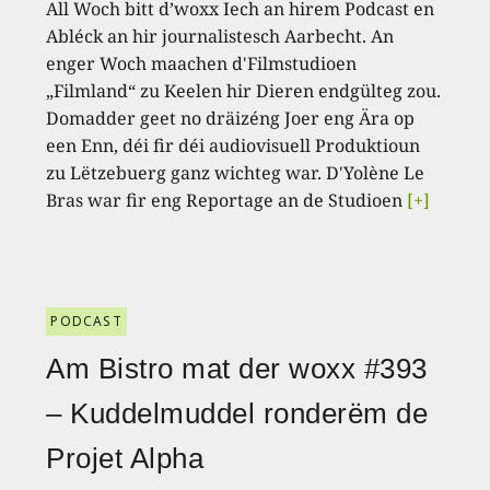
All Woch bitt d’woxx Iech an hirem Podcast en
Abléck an hir journalistesch Aarbecht. An
enger Woch maachen d'Filmstudioen
„Filmland“ zu Keelen hir Dieren endgülteg zou.
Domadder geet no dräizéng Joer eng Ära op
een Enn, déi fir déi audiovisuell Produktioun
zu Lëtzebuerg ganz wichteg war. D'Yolène Le
Bras war fir eng Reportage an de Studioen
[+]
PODCAST
Am Bistro mat der woxx #393
– Kuddelmuddel ronderëm de
Projet Alpha