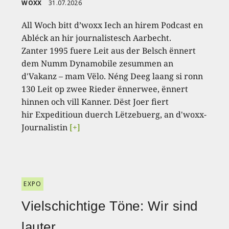
WOXX
31.07.2026
All Woch bitt d’woxx Iech an hirem Podcast en
Abléck an hir journalistesch Aarbecht.
Zanter 1995 fuere Leit aus der Belsch ënnert
dem Numm Dynamobile zesummen an
d'Vakanz – mam Vëlo. Néng Deeg laang si ronn
130 Leit op zwee Rieder ënnerwee, ënnert
hinnen och vill Kanner. Dëst Joer fiert
hir Expeditioun duerch Lëtzebuerg, an d'woxx-
Journalistin
[+]
EXPO
Vielschichtige Töne: Wir sind
lauter