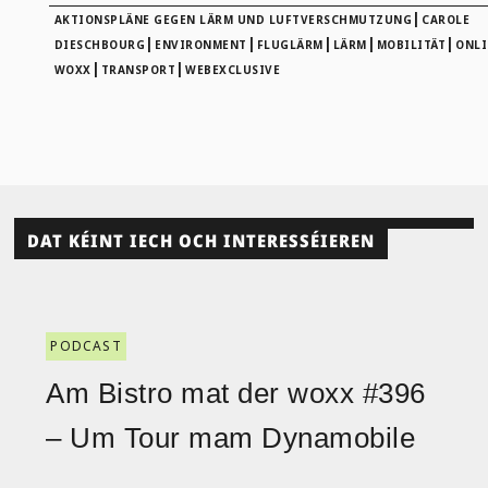
|
AKTIONSPLÄNE GEGEN LÄRM UND LUFTVERSCHMUTZUNG
CAROLE
|
|
|
|
|
DIESCHBOURG
ENVIRONMENT
FLUGLÄRM
LÄRM
MOBILITÄT
ONLI
|
|
WOXX
TRANSPORT
WEBEXCLUSIVE
DAT KÉINT IECH OCH INTERESSÉIEREN
PODCAST
Am Bistro mat der woxx #396
– Um Tour mam Dynamobile