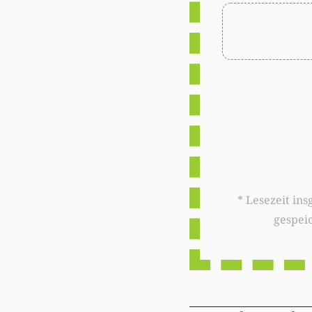
* Lesezeit insgesamt auf woxx.lu: 
gespei