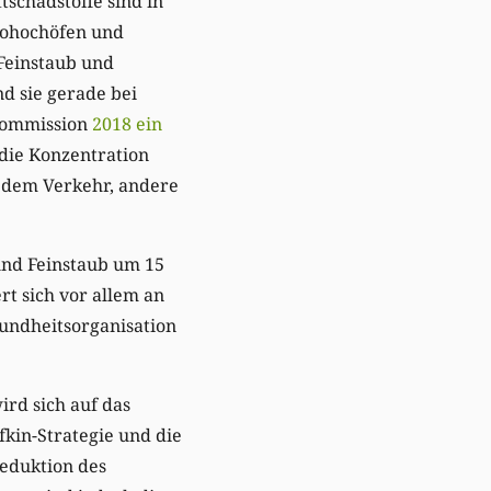
tschadstoffe sind in
rohochöfen und
 Feinstaub und
nd sie gerade bei
 Kommission
2018 ein
l die Konzentration
s dem Verkehr, andere
und Feinstaub um 15
t sich vor allem an
undheitsorganisation
rd sich auf das
kin-Strategie und die
Reduktion des