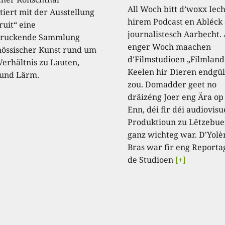
All Woch bitt d’woxx Iec
tiert mit der Ausstellung
hirem Podcast en Abléck 
ruit“ eine
journalistesch Aarbecht.
druckende Sammlung
enger Woch maachen
nössischer Kunst rund um
d'Filmstudioen „Filmland
Verhältnis zu Lauten,
Keelen hir Dieren endgül
und Lärm.
zou. Domadder geet no
dräizéng Joer eng Ära op
Enn, déi fir déi audiovisu
Produktioun zu Lëtzebue
ganz wichteg war. D'Yolè
Bras war fir eng Reporta
de Studioen
[+]