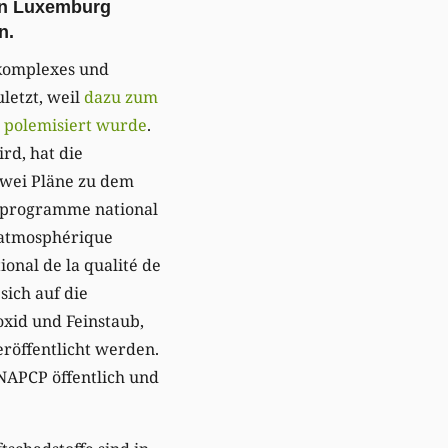
in Luxemburg
n.
 komplexes und
letzt, weil
dazu zum
l polemisiert wurde
.
rd, hat die
wei Pläne zu dem
„programme national
n atmosphérique
onal de la qualité de
 sich auf die
ioxid und Feinstaub,
eröffentlicht werden.
 NAPCP öffentlich und