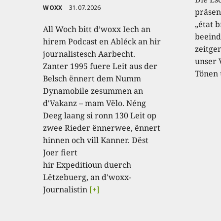
WOXX
31.07.2026
präsen
„état b
All Woch bitt d’woxx Iech an
beein
hirem Podcast en Abléck an hir
zeitge
journalistesch Aarbecht.
unser 
Zanter 1995 fuere Leit aus der
Tönen 
Belsch ënnert dem Numm
Dynamobile zesummen an
d'Vakanz – mam Vëlo. Néng
Deeg laang si ronn 130 Leit op
zwee Rieder ënnerwee, ënnert
hinnen och vill Kanner. Dëst
Joer fiert
hir Expeditioun duerch
Lëtzebuerg, an d'woxx-
Journalistin
[+]