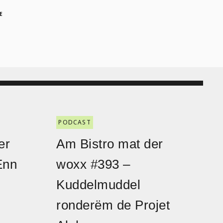
E
PODCAST
er
Am Bistro mat der
Enn
woxx #393 –
Kuddelmuddel
ronderëm de Projet