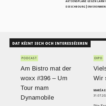
AKTIONSPLÄNE GEGEN LÄRM
|
DIESCHBOURG
ENVIRONMEN
DAT KÉINT IECH OCH INTERESSÉIEREN
PODCAST
EXPO
Am Bistro mat der
Viel
woxx #396 – Um
Wir 
Tour mam
MARÍA 
31.07.20
Dynamobile
Die Es