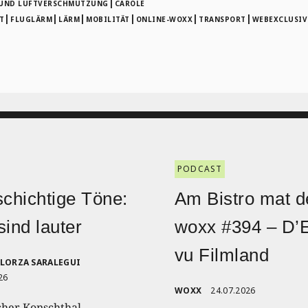
|
 UND LUFTVERSCHMUTZUNG
CAROLE
|
|
|
|
|
|
T
FLUGLÄRM
LÄRM
MOBILITÄT
ONLINE-WOXX
TRANSPORT
WEBEXCLUSIV
PODCAST
schichtige Töne:
Am Bistro mat d
sind lauter
woxx #394 – D’
vu Filmland
ELORZA SARALEGUI
26
WOXX
24.07.2026
cher Konschthal