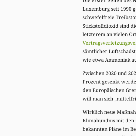
Die ersten Seiten des 
Luxemburg seit 1990 g
schwefelfreie Treibsto
Stickstoffdioxid sind 
letzterem an vielen O
Vertragsverletzungsve
sämtlicher Luftschads
wie etwa Ammoniak au
Zwischen 2020 und 202
Prozent gesenkt werden
den Europäischen Gren
will man sich „mittelfr
Wirklich neue Maßnahm
Klimabündnis mit den G
bekannten Pläne im Ber