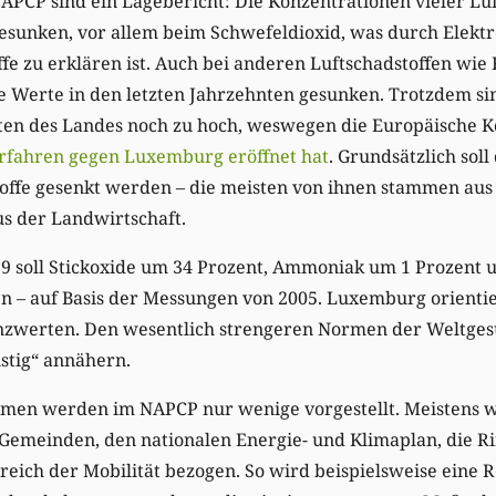
NAPCP sind ein Lagebericht: Die Konzentrationen vieler Luf
esunken, vor allem beim Schwefeldioxid, was durch Elekt
ffe zu erklären ist. Auch bei anderen Luftschadstoffen wie
die Werte in den letzten Jahrzehnten gesunken. Trotzdem si
rten des Landes noch zu hoch, weswegen die Europäische
rfahren gegen Luxemburg eröffnet hat
. Grundsätzlich sol
toffe gesenkt werden – die meisten von ihnen stammen au
s der Landwirtschaft.
9 soll Stickoxide um 34 Prozent, Ammoniak um 1 Prozent 
 – auf Basis der Messungen von 2005. Luxemburg orientier
zwerten. Den wesentlich strengeren Normen der Weltges
istig“ annähern.
en werden im NAPCP nur wenige vorgestellt. Meistens wi
emeinden, den nationalen Energie- und Klimaplan, die Rif
eich der Mobilität bezogen. So wird beispielsweise eine 