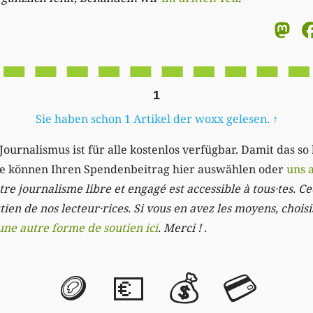
M
1
Sie haben schon 1 Artikel der woxx gelesen.
↑
Journalismus ist für alle kostenlos verfügbar. Damit das so
Sie können Ihren Spendenbeitrag hier auswählen oder
uns 
re journalisme libre et engagé est accessible à tous·tes. Cec
ien de nos lecteur·rices. Si vous en avez les moyens, chois
une autre forme de soutien ici
. Merci ! .
🪙
💶
💰
💳