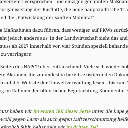
ualverkehrs versprochen – die einzigen genannten Maßnah
organisierung der Busflotte, die neue hauptstädtische Tr
d die „Entwicklung der sanften Mobilität“.
se Maßnahmen dazu führen, dass weniger auf PKWs zurückg
eht jedoch anders aus. In der Landwirtschaft sieht das and
muss ab 2027 innerhalb von vier Stunden speziell behande
zu verringern.
 Seiten des NAPCP eher enttäuschend: Viele sich wiederho
te Aktionen, die zumindest in bereits existierenden Dokum
h auf der Website der Umweltverwaltung lesen – bis zum 1
ung im Rahmen der öffentlichen Begutachtung Kommentar
hutz haben wir
im ersten Teil dieser Serie
unter die Lupe
wohl gegen Lärm als auch gegen Luftverschmutzung helfe
gänzlich fehlt, behandeln wir
im dritten Teil
.