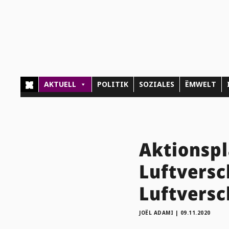
AKTUELL
POLITIK
SOZIALES
ËMWELT
Aktionsp
Luftversc
Luftvers
JOËL ADAMI
|
09.11.2020