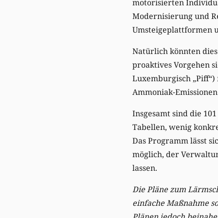
motorisierten Individ
Modernisierung und Re
Umsteigeplattformen un
Natürlich könnten die
proaktives Vorgehen si
Luxemburgisch „Piff“) 
Ammoniak-Emissionen 
Insgesamt sind die 101
Tabellen, wenig konkre
Das Programm lässt sic
möglich, der Verwalt
lassen.
Die Pläne zum Lärmsc
einfache Maßnahme so
Plänen jedoch beinahe 