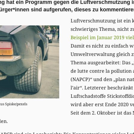
ng hat ein Programm gegen die Luftverschmutzung 
Bürger*innen sind aufgerufen, dieses zu kommentiere
Luftverschmutzung ist ein
schwieriges Thema, nicht zu
Beispiel im Januar 2019 vie
Damit es nicht zu einfach wi
Umweltverwaltung gleich z
Thema ausgearbeitet: Das 
de lutte contre la pollutio
(NAPCP)“ und den „plan nati
l’air“. Letzterer beschränkt
Luftscha
d
stoffe Stickstoffd
wird aber erst Ende 2020 v
us Spiske/pexels
Seit dem 2. Oktober ist das
den.