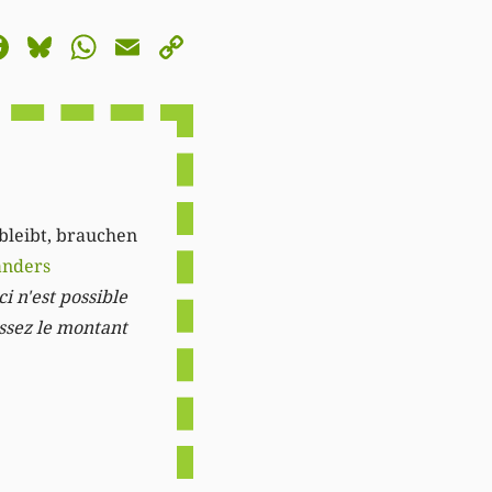
astodon
Facebook
Bluesky
WhatsApp
Email
Copy
Link
 bleibt, brauchen
anders
i n'est possible
issez le montant