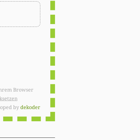
ksetzen
loped by
dekoder