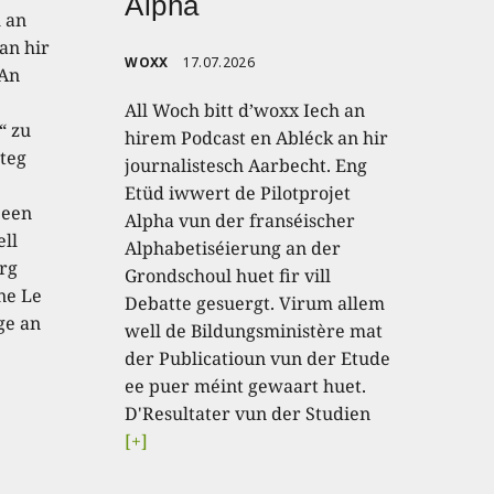
Alpha
h an
an hir
WOXX
17.07.2026
 An
All Woch bitt d’woxx Iech an
“ zu
hirem Podcast en Abléck an hir
teg
journalistesch Aarbecht. Eng
Etüd iwwert de Pilotprojet
 een
Alpha vun der franséischer
ell
Alphabetiséierung an der
rg
Grondschoul huet fir vill
ne Le
Debatte gesuergt. Virum allem
ge an
well de Bildungsministère mat
der Publicatioun vun der Etude
ee puer méint gewaart huet.
D'Resultater vun der Studien
[+]