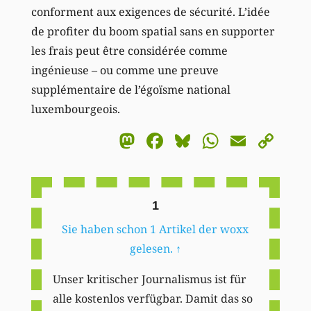
conforment aux exigences de sécurité. L’idée
de profiter du boom spatial sans en supporter
les frais peut être considérée comme
ingénieuse – ou comme une preuve
supplémentaire de l’égoïsme national
luxembourgeois.
Mastodon
Facebook
Bluesky
WhatsA
Email
Co
Li
1
Sie haben schon 1 Artikel der woxx
gelesen.
↑
Unser kritischer Journalismus ist für
alle kostenlos verfügbar. Damit das so