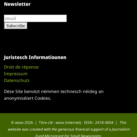
Newsletter
Juristesch Informatiounen
Droit de réponse
Impressum
Datenschutz
Dëse Site benotzt nëmmen technesch néideg an
anonymiséiert Cookies.
© woxx 2026 | Titre-clé : woxx (internet) - ISSN : 2418-4004 |
This
website was created with the generous financial support of a Journalism
Fund Microgrant for Small Newsrooms.