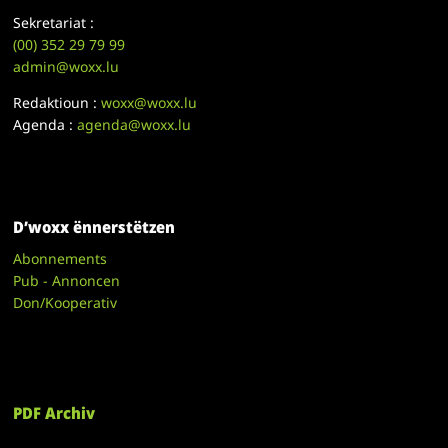
Sekretariat :
(00)
352 29 79 99
admin@woxx.lu
Redaktioun :
woxx@woxx.lu
Agenda :
agenda@woxx.lu
D’woxx ënnerstëtzen
Abonnements
Pub - Annoncen
Don/Kooperativ
PDF Archiv