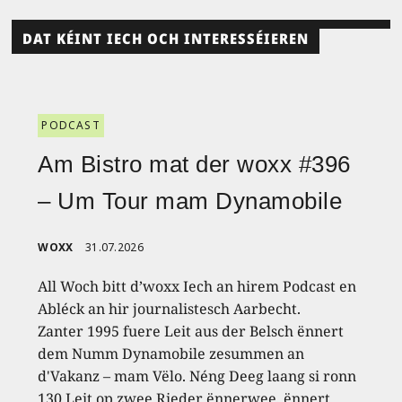
DAT KÉINT IECH OCH INTERESSÉIEREN
PODCAST
Am Bistro mat der woxx #396
– Um Tour mam Dynamobile
WOXX
31.07.2026
All Woch bitt d’woxx Iech an hirem Podcast en
Abléck an hir journalistesch Aarbecht.
Zanter 1995 fuere Leit aus der Belsch ënnert
dem Numm Dynamobile zesummen an
d'Vakanz – mam Vëlo. Néng Deeg laang si ronn
130 Leit op zwee Rieder ënnerwee, ënnert