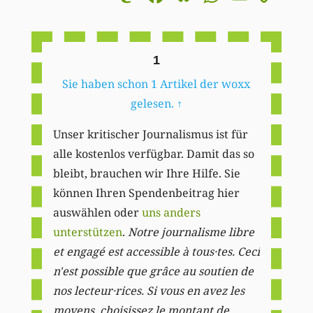
Li
1
Sie haben schon 1 Artikel der woxx
gelesen.
↑
Unser kritischer Journalismus ist für
alle kostenlos verfügbar. Damit das so
bleibt, brauchen wir Ihre Hilfe. Sie
können Ihren Spendenbeitrag hier
auswählen oder
uns anders
unterstützen
.
Notre journalisme libre
et engagé est accessible à tous·tes. Ceci
n'est possible que grâce au soutien de
nos lecteur·rices. Si vous en avez les
moyens, choisissez le montant de