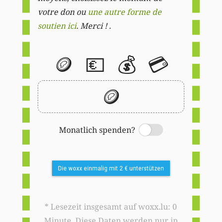
votre don ou
une autre forme de
soutien ici
. Merci ! .
🪙
💶
💰
💳
🪙
Monatlich spenden?
Switch
Die woxx einmalig mit 2 € unterstützen
* Lesezeit insgesamt auf woxx.lu: 0
Minute. Diese Daten werden nur in