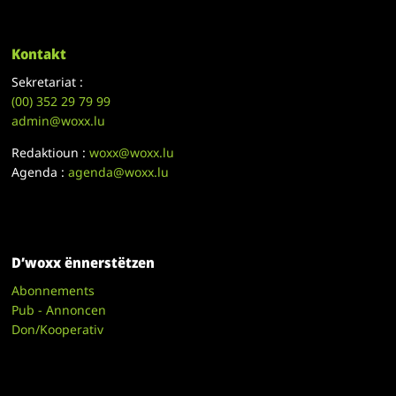
Kontakt
Sekretariat :
(00)
352 29 79 99
admin@woxx.lu
Redaktioun :
woxx@woxx.lu
Agenda :
agenda@woxx.lu
D’woxx ënnerstëtzen
Abonnements
Pub - Annoncen
Don/Kooperativ