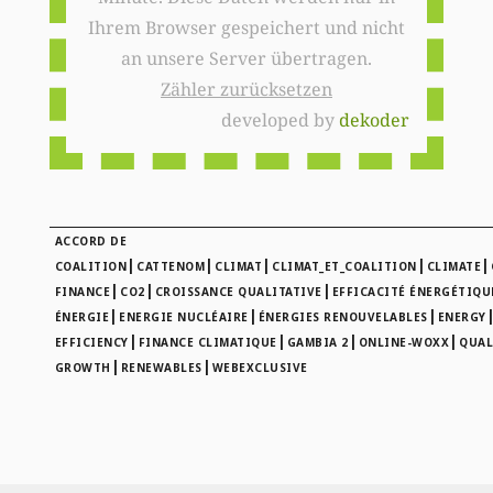
Ihrem Browser gespeichert und nicht
an unsere Server übertragen.
Zähler zurücksetzen
developed by
dekoder
ACCORD DE
|
|
|
|
|
COALITION
CATTENOM
CLIMAT
CLIMAT_ET_COALITION
CLIMATE
|
|
|
FINANCE
CO2
CROISSANCE QUALITATIVE
EFFICACITÉ ÉNERGÉTIQU
|
|
|
ÉNERGIE
ENERGIE NUCLÉAIRE
ÉNERGIES RENOUVELABLES
ENERGY
|
|
|
|
EFFICIENCY
FINANCE CLIMATIQUE
GAMBIA 2
ONLINE-WOXX
QUAL
|
|
GROWTH
RENEWABLES
WEBEXCLUSIVE