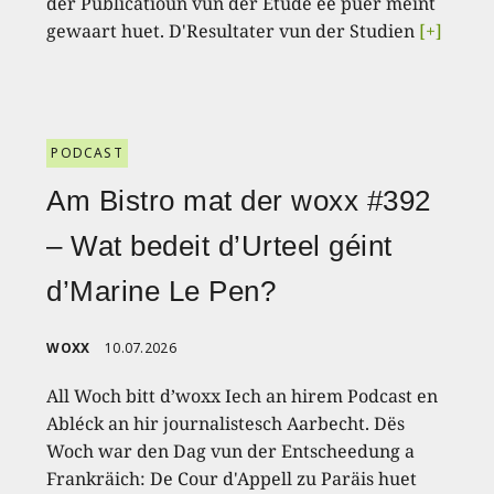
der Publicatioun vun der Etude ee puer méint
gewaart huet. D'Resultater vun der Studien
[+]
PODCAST
Am Bistro mat der woxx #392
– Wat bedeit d’Urteel géint
d’Marine Le Pen?
WOXX
10.07.2026
All Woch bitt d’woxx Iech an hirem Podcast en
Abléck an hir journalistesch Aarbecht. Dës
Woch war den Dag vun der Entscheedung a
Frankräich: De Cour d'Appell zu Paräis huet