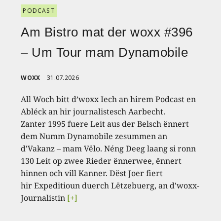
PODCAST
Am Bistro mat der woxx #396
– Um Tour mam Dynamobile
WOXX
31.07.2026
All Woch bitt d’woxx Iech an hirem Podcast en
Abléck an hir journalistesch Aarbecht.
Zanter 1995 fuere Leit aus der Belsch ënnert
dem Numm Dynamobile zesummen an
d'Vakanz – mam Vëlo. Néng Deeg laang si ronn
130 Leit op zwee Rieder ënnerwee, ënnert
hinnen och vill Kanner. Dëst Joer fiert
hir Expeditioun duerch Lëtzebuerg, an d'woxx-
Journalistin
[+]