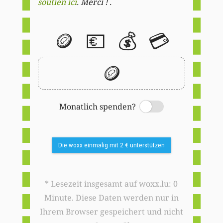
soutien ici
. Merci ! .
🪙
💶
💰
💳
🪙
Monatlich spenden?
Switch
Die woxx einmalig mit 2 € unterstützen
* Lesezeit insgesamt auf woxx.lu: 0
Minute. Diese Daten werden nur in
Ihrem Browser gespeichert und nicht