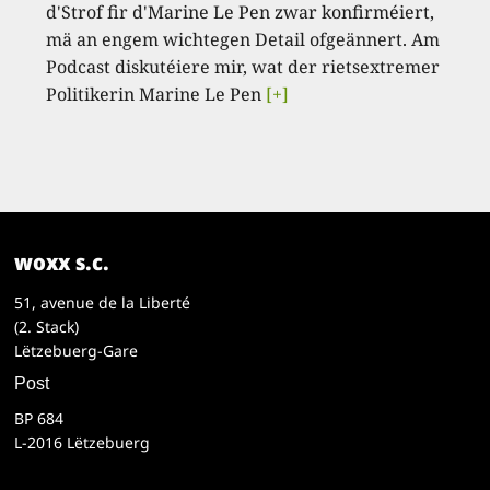
d'Strof fir d'Marine Le Pen zwar konfirméiert,
mä an engem wichtegen Detail ofgeännert. Am
Podcast diskutéiere mir, wat der rietsextremer
Politikerin Marine Le Pen
[+]
woxx s.c.
51, avenue de la Liberté
(2. Stack)
Lëtzebuerg-Gare
Post
BP 684
L-2016 Lëtzebuerg