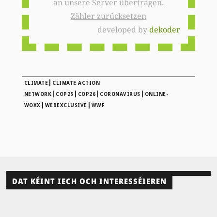
an unsere Server übertragen.
Zähler zurücksetzen
developed by
dekoder
|
CLIMATE
CLIMATE ACTION
|
|
|
|
NETWORK
COP25
COP26
CORONAVIRUS
ONLINE-
|
|
WOXX
WEBEXCLUSIVE
WWF
DAT KÉINT IECH OCH INTERESSÉIEREN