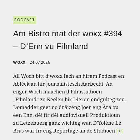
PODCAST
Am Bistro mat der woxx #394
– D’Enn vu Filmland
WOXX
24.07.2026
All Woch bitt d’woxx Iech an hirem Podcast en
Abléck an hir journalistesch Aarbecht. An
enger Woch maachen d'Filmstudioen
„Filmland“ zu Keelen hir Dieren endgülteg zou.
Domadder geet no dräizéng Joer eng Ära op
een Enn, déi fir déi audiovisuell Produktioun
zu Lëtzebuerg ganz wichteg war. D'Yolène Le
Bras war fir eng Reportage an de Studioen
[+]