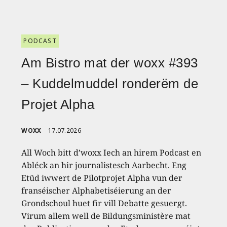
PODCAST
Am Bistro mat der woxx #393
– Kuddelmuddel ronderëm de
Projet Alpha
WOXX
17.07.2026
All Woch bitt d’woxx Iech an hirem Podcast en
Abléck an hir journalistesch Aarbecht. Eng
Etüd iwwert de Pilotprojet Alpha vun der
franséischer Alphabetiséierung an der
Grondschoul huet fir vill Debatte gesuergt.
Virum allem well de Bildungsministère mat