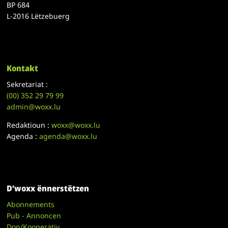
BP 684
L-2016 Lëtzebuerg
Kontakt
Sekretariat :
(00)
352 29 79 99
admin@woxx.lu
Redaktioun :
woxx@woxx.lu
Agenda :
agenda@woxx.lu
D’woxx ënnerstëtzen
Abonnements
Pub - Annoncen
Don/Kooperativ