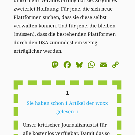
umso mehr Verantwortung hat sie. So gibt es
zweierlei Hoffnung: Für jene, die sich neue
Plattformen suchen, dass sie diese selbst
verwalten können. Und für jene, die bleiben
(müssen), dass die bestehenden Plattformen
durch den DSA zumindest ein wenig
erträglicher werden.
Mastodon
Facebook
Bluesky
WhatsA
Email
Co
Li
1
Sie haben schon 1 Artikel der woxx
gelesen.
↑
Unser kritischer Journalismus ist für
alle kostenlos verfügbar. Damit das so