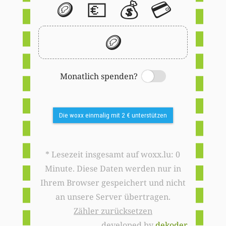
🪙
💶
💰
💳
🪙
Monatlich spenden?
Switch
Die woxx einmalig mit 2 € unterstützen
* Lesezeit insgesamt auf woxx.lu: 0
Minute. Diese Daten werden nur in
Ihrem Browser gespeichert und nicht
an unsere Server übertragen.
Zähler zurücksetzen
developed by
dekoder