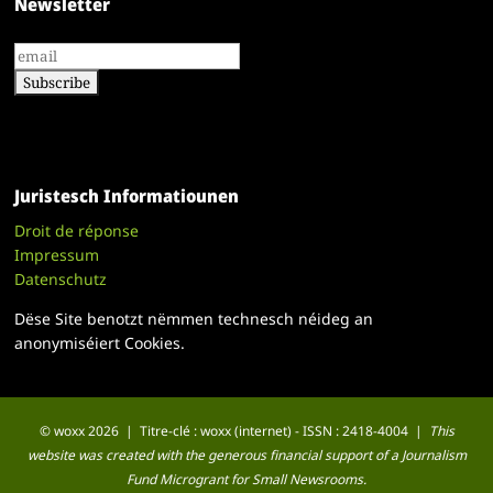
Newsletter
Juristesch Informatiounen
Droit de réponse
Impressum
Datenschutz
Dëse Site benotzt nëmmen technesch néideg an
anonymiséiert Cookies.
© woxx 2026 | Titre-clé : woxx (internet) - ISSN : 2418-4004 |
This
website was created with the generous financial support of a Journalism
Fund Microgrant for Small Newsrooms.