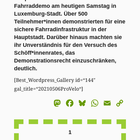
Fahrraddemo am heutigen Samstag in
Luxemburg-Stadt. Über 500
Teilnehmer*innen demonstrierten für eine
sichere Fahrradinfrastruktur in der
Hauptstadt. Darüber hinaus machten sie
ihr Unverständnis für den Versuch des
Schöff*innenrates, das
Demonstrationsrecht
einzuschränken,
deutlich.
[Best_Wordpress_Gallery id=“144″
gal_title=“20210506ProVelo“]
Mastodon
Facebook
Bluesky
WhatsA
Email
Co
Li
1