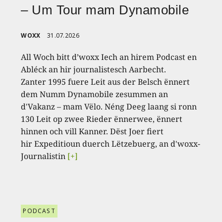
– Um Tour mam Dynamobile
WOXX
31.07.2026
All Woch bitt d’woxx Iech an hirem Podcast en
Abléck an hir journalistesch Aarbecht.
Zanter 1995 fuere Leit aus der Belsch ënnert
dem Numm Dynamobile zesummen an
d'Vakanz – mam Vëlo. Néng Deeg laang si ronn
130 Leit op zwee Rieder ënnerwee, ënnert
hinnen och vill Kanner. Dëst Joer fiert
hir Expeditioun duerch Lëtzebuerg, an d'woxx-
Journalistin
[+]
PODCAST