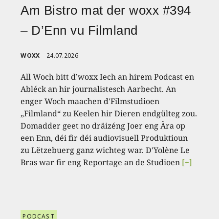
Am Bistro mat der woxx #394
– D’Enn vu Filmland
WOXX
24.07.2026
All Woch bitt d’woxx Iech an hirem Podcast en
Abléck an hir journalistesch Aarbecht. An
enger Woch maachen d'Filmstudioen
„Filmland“ zu Keelen hir Dieren endgülteg zou.
Domadder geet no dräizéng Joer eng Ära op
een Enn, déi fir déi audiovisuell Produktioun
zu Lëtzebuerg ganz wichteg war. D'Yolène Le
Bras war fir eng Reportage an de Studioen
[+]
PODCAST