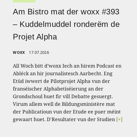
Am Bistro mat der woxx #393
– Kuddelmuddel ronderëm de
Projet Alpha
WOXX
17.07.2026
All Woch bitt d’woxx Iech an hirem Podcast en
Abléck an hir journalistesch Aarbecht. Eng
Etüd iwwert de Pilotprojet Alpha vun der
franséischer Alphabetiséierung an der
Grondschoul huet fir vill Debatte gesuergt.
Virum allem well de Bildungsministère mat
der Publicatioun vun der Etude ee puer méint
gewaart huet. D'Resultater vun der Studien
[+]