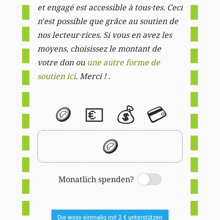
et engagé est accessible à tous·tes. Ceci
n'est possible que grâce au soutien de
nos lecteur·rices. Si vous en avez les
moyens, choisissez le montant de
votre don ou
une autre forme de
soutien ici
. Merci ! .
🪙
💶
💰
💳
🪙
Monatlich spenden?
Switch
Die woxx einmalig mit 2 € unterstützen