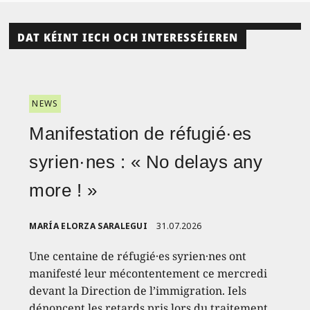
DAT KÉINT IECH OCH INTERESSÉIEREN
NEWS
Manifestation de réfugié·es
syrien·nes : « No delays any
more ! »
MARÍA ELORZA SARALEGUI
31.07.2026
Une centaine de réfugié·es syrien·nes ont
manifesté leur mécontentement ce mercredi
devant la Direction de l’immigration. Iels
dénoncent les retards pris lors du traitement