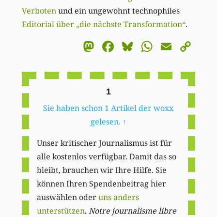
Verboten
und ein ungewohnt technophiles
Editorial über „die nächste Transformation“
.
Mastodon
Facebook
Bluesky
WhatsA
Email
Co
Li
1
Sie haben schon 1 Artikel der woxx
gelesen.
↑
Unser kritischer Journalismus ist für
alle kostenlos verfügbar. Damit das so
bleibt, brauchen wir Ihre Hilfe. Sie
können Ihren Spendenbeitrag hier
auswählen oder
uns anders
unterstützen
.
Notre journalisme libre