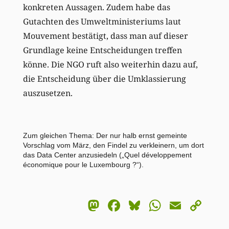
konkreten Aussagen. Zudem habe das
Gutachten des Umweltministeriums laut
Mouvement bestätigt, dass man auf dieser
Grundlage keine Entscheidungen treffen
könne. Die NGO ruft also weiterhin dazu auf,
die Entscheidung über die Umklassierung
auszusetzen.
Zum gleichen Thema: Der nur halb ernst gemeinte
Vorschlag vom März, den Findel zu verkleinern, um dort
das Data Center anzusiedeln (
„Quel développement
économique pour le Luxembourg ?“
).
Mastodon
Facebook
Bluesky
WhatsA
Email
Co
Li