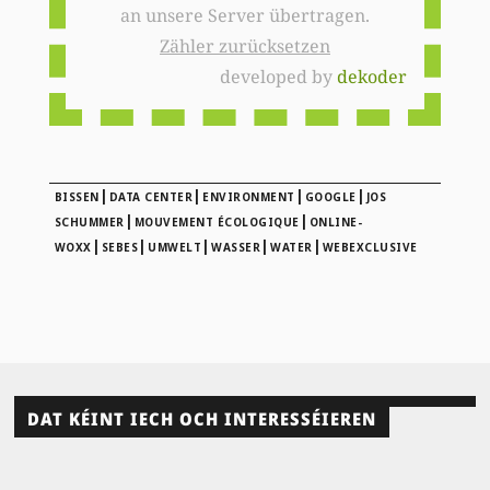
an unsere Server übertragen.
Zähler zurücksetzen
developed by
dekoder
|
|
|
|
BISSEN
DATA CENTER
ENVIRONMENT
GOOGLE
JOS
|
|
SCHUMMER
MOUVEMENT ÉCOLOGIQUE
ONLINE-
|
|
|
|
|
WOXX
SEBES
UMWELT
WASSER
WATER
WEBEXCLUSIVE
DAT KÉINT IECH OCH INTERESSÉIEREN