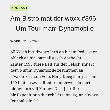
PODCAST
Am Bistro mat der woxx #396
– Um Tour mam Dynamobile
WOXX
31.07.2026
All Woch bitt d’woxx Iech an hirem Podcast en
Abléck an hir journalistesch Aarbecht.
Zanter 1995 fuere Leit aus der Belsch ënnert
dem Numm Dynamobile zesummen an
d'Vakanz – mam Vëlo. Néng Deeg laang si ronn
130 Leit op zwee Rieder ënnerwee, ënnert
hinnen och vill Kanner. Dëst Joer fiert
hir Expeditioun duerch Lëtzebuerg, an d'woxx-
Journalistin
[+]