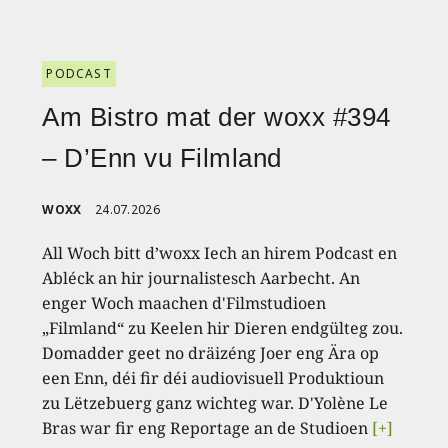
PODCAST
Am Bistro mat der woxx #394
– D’Enn vu Filmland
WOXX
24.07.2026
All Woch bitt d’woxx Iech an hirem Podcast en
Abléck an hir journalistesch Aarbecht. An
enger Woch maachen d'Filmstudioen
„Filmland“ zu Keelen hir Dieren endgülteg zou.
Domadder geet no dräizéng Joer eng Ära op
een Enn, déi fir déi audiovisuell Produktioun
zu Lëtzebuerg ganz wichteg war. D'Yolène Le
Bras war fir eng Reportage an de Studioen
[+]