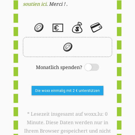
soutien ici
. Merci ! .
🪙
💶
💰
💳
🪙
Monatlich spenden?
Switch
Die woxx einmalig mit 2 € unterstützen
* Lesezeit insgesamt auf woxx.lu: 0
Minute. Diese Daten werden nur in
Ihrem Browser gespeichert und nicht