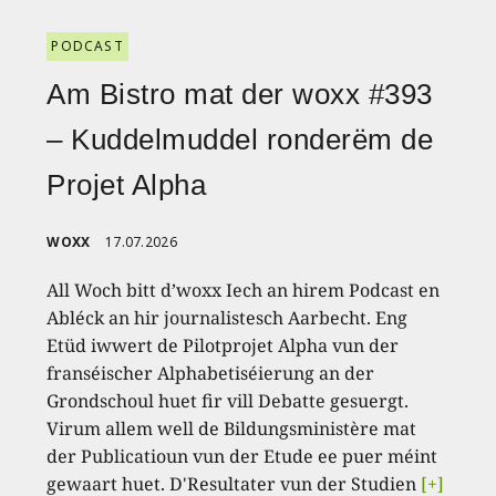
PODCAST
Am Bistro mat der woxx #393
– Kuddelmuddel ronderëm de
Projet Alpha
WOXX
17.07.2026
All Woch bitt d’woxx Iech an hirem Podcast en
Abléck an hir journalistesch Aarbecht. Eng
Etüd iwwert de Pilotprojet Alpha vun der
franséischer Alphabetiséierung an der
Grondschoul huet fir vill Debatte gesuergt.
Virum allem well de Bildungsministère mat
der Publicatioun vun der Etude ee puer méint
gewaart huet. D'Resultater vun der Studien
[+]