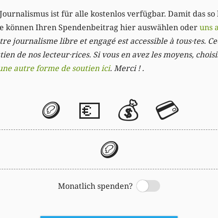
Journalismus ist für alle kostenlos verfügbar. Damit das so
Sie können Ihren Spendenbeitrag hier auswählen oder
uns 
re journalisme libre et engagé est accessible à tous·tes. Cec
ien de nos lecteur·rices. Si vous en avez les moyens, chois
une autre forme de soutien ici
. Merci ! .
🪙
💶
💰
💳
🪙
Monatlich spenden?
Switch