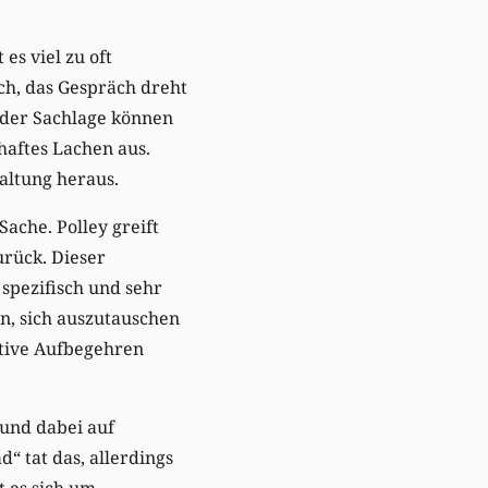
es viel zu oft
h, das Gespräch dreht
t der Sachlage können
haftes Lachen aus.
Haltung heraus.
 Sache. Polley greift
urück. Dieser
 spezifisch und sehr
en, sich auszutauschen
ktive Aufbegehren
 und dabei auf
“ tat das, allerdings
t es sich um