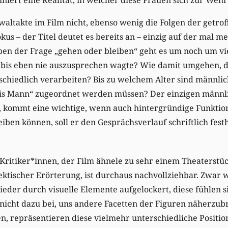
altakte im Film nicht, ebenso wenig die Folgen der getro
okus – der Titel deutet es bereits an – einzig auf der mal m
ben der Frage „gehen oder bleiben“ geht es um noch um vi
 bis eben nie auszusprechen wagte? Wie damit umgehen, 
chiedlich verarbeiten? Bis zu welchem Alter sind männlic
cis Mann“ zugeordnet werden müssen? Der einzigen männli
 kommt eine wichtige, wenn auch hintergründige Funktion
iben können, soll er den Gesprächsverlauf schriftlich festh
ritiker*innen, der Film ähnele zu sehr einem Theaterstüc
ektischer Erörterung, ist durchaus nachvollziehbar. Zwar 
der durch visuelle Elemente aufgelockert, diese fühlen s
 nicht dazu bei, uns andere Facetten der Figuren näherzubr
, repräsentieren diese vielmehr unterschiedliche Positio