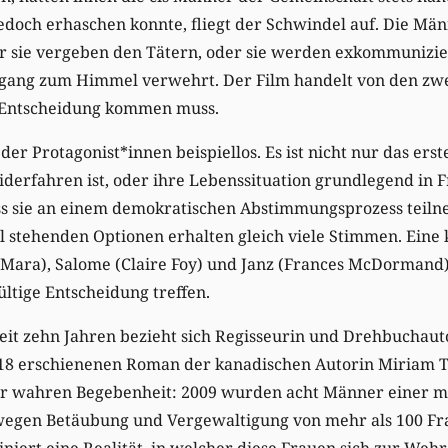
edoch erhaschen konnte, fliegt der Schwindel auf. Die Män
r sie vergeben den Tätern, oder sie werden exkommunizie
gang zum Himmel verwehrt. Der Film handelt von den zwe
r Entscheidung kommen muss.
 der Protagonist*innen beispiellos. Es ist nicht nur das erst
derfahren ist, oder ihre Lebenssituation grundlegend in Fra
ass sie an einem demokratischen Abstimmungsprozess teil
l stehenden Optionen erhalten gleich viele Stimmen. Eine 
ara), Salome (Claire Foy) und Janz (Frances McDormand) –
ültige Entscheidung treffen.
seit zehn Jahren bezieht sich Regisseurin und Drehbuchaut
018 erschienenen Roman der kanadischen Autorin Miriam 
iner wahren Begebenheit: 2009 wurden acht Männer einer 
wegen Betäubung und Vergewaltigung von mehr als 100 Fr
iert eine Realität, in welcher diese Frauen sich zur Wehr 