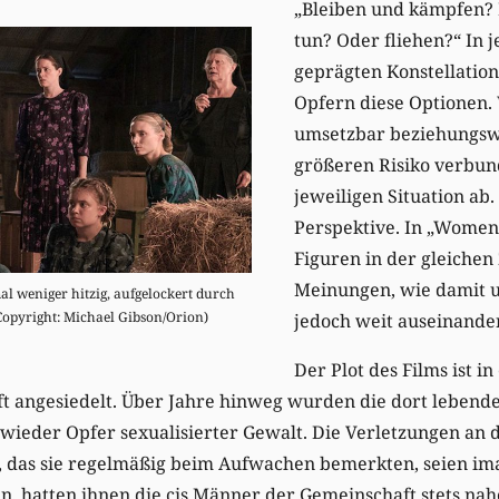
„Bleiben und kämpfen? 
tun? Oder fliehen?“ In 
geprägten Konstellation 
Opfern diese Optionen.
umsetzbar beziehungsw
größeren Risiko verbund
jeweiligen Situation ab
Perspektive. In „Women 
Figuren in der gleichen
Meinungen, wie damit 
al weniger hitzig, aufgelockert durch
opyright: Michael Gibson/Orion)
jedoch weit auseinander
Der Plot des Films ist i
ft angesiedelt. Über Jahre hinweg wurden die dort lebend
wieder Opfer sexualisierter Gewalt. Die Verletzungen an
n, das sie regelmäßig beim Aufwachen bemerkten, seien im
 hatten ihnen die cis Männer der Gemeinschaft stets nah