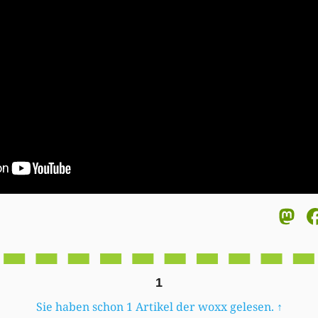
M
1
Sie haben schon 1 Artikel der woxx gelesen.
↑