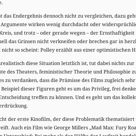
e.
st das Endergebnis dennoch nicht zu vergleichen, dazu geht 
 Argumente wirken wenig durchdacht oder widersprüchlic
reis, und trotz – oder gerade wegen – der Ernsthaftigkei
uell das Grinsen nicht verkneifen oder brechen gar in herz
nicht so scheint: Polley erzählt aus einer optimistischen 
ealistisch diese Situation letztlich ist, tut dabei nichts zur
te des Theaters, feministischer Theorie und Philosophie z
s zu verdanken, dass die Prämisse des Films zugleich sehr
 Beispiel dieser Figuren geht es um das Privileg, frei denk
ntscheidung treffen zu können. Und es geht um das kolle
terdrückung.
cht der erste Kinofilm, der diese Problematik thematisiert
ift. Auch ein Film wie George Millers „Mad Max: Fury Road
 Unterschied: Bei mehr als der Hälfte der Laufzeit handel