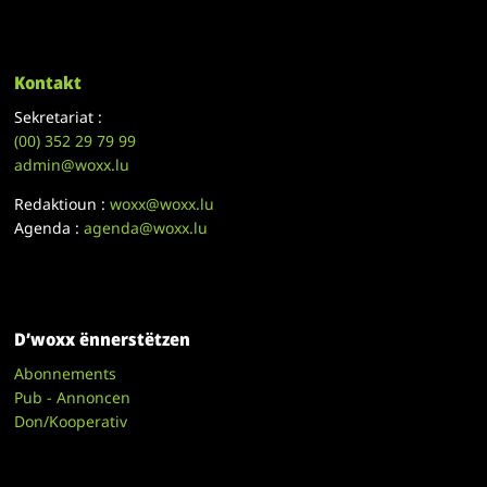
Kontakt
Sekretariat :
(00)
352 29 79 99
admin@woxx.lu
Redaktioun :
woxx@woxx.lu
Agenda :
agenda@woxx.lu
D’woxx ënnerstëtzen
Abonnements
Pub - Annoncen
Don/Kooperativ