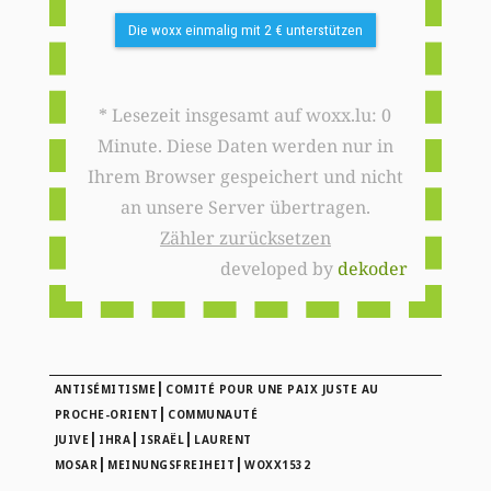
Die woxx einmalig mit 2 € unterstützen
* Lesezeit insgesamt auf woxx.lu: 0
Minute. Diese Daten werden nur in
Ihrem Browser gespeichert und nicht
an unsere Server übertragen.
Zähler zurücksetzen
developed by
dekoder
|
ANTISÉMITISME
COMITÉ POUR UNE PAIX JUSTE AU
|
PROCHE-ORIENT
COMMUNAUTÉ
|
|
|
JUIVE
IHRA
ISRAËL
LAURENT
|
|
MOSAR
MEINUNGSFREIHEIT
WOXX1532