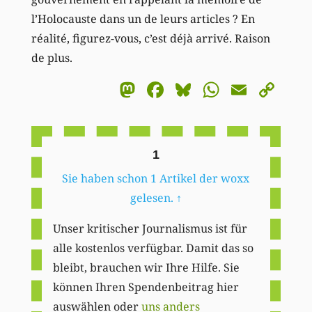
l’Holocauste dans un de leurs articles ? En
réalité, figurez-vous, c’est déjà arrivé. Raison
de plus.
Mastodon
Facebook
Bluesky
WhatsA
Email
Co
Li
1
Sie haben schon 1 Artikel der woxx
gelesen.
↑
Unser kritischer Journalismus ist für
alle kostenlos verfügbar. Damit das so
bleibt, brauchen wir Ihre Hilfe. Sie
können Ihren Spendenbeitrag hier
auswählen oder
uns anders