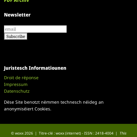
Newsletter
Juristesch Informatiounen
Droit de réponse
Impressum
Datenschutz
Dëse Site benotzt nëmmen technesch néideg an
anonymiséiert Cookies.
© woxx 2026 | Titre-clé : woxx (internet) - ISSN : 2418-4004 |
This