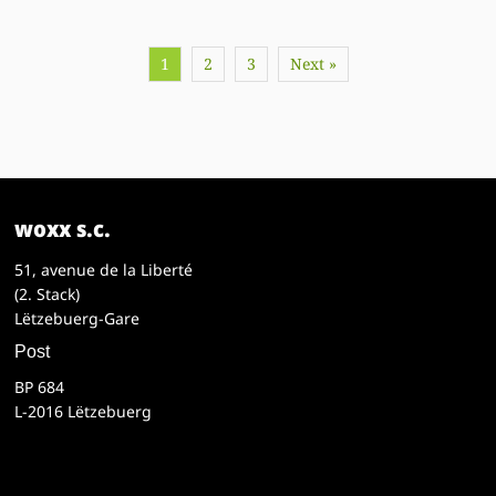
1
2
3
Next »
woxx s.c.
51, avenue de la Liberté
(2. Stack)
Lëtzebuerg-Gare
Post
BP 684
L-2016 Lëtzebuerg