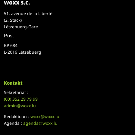
woxx s.c.
51, avenue de la Liberté
(2. Stack)
Lëtzebuerg-Gare
Post
BP 684
L-2016 Lëtzebuerg
Kontakt
Sekretariat :
(00)
352 29 79 99
admin@woxx.lu
Redaktioun :
woxx@woxx.lu
Agenda :
agenda@woxx.lu