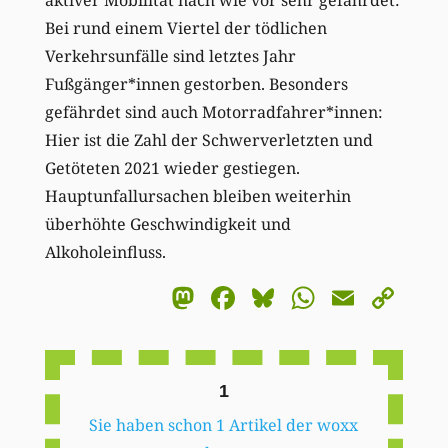
Bei rund einem Viertel der tödlichen
Verkehrsunfälle sind letztes Jahr
Fußgänger*innen gestorben. Besonders
gefährdet sind auch Motorradfahrer*innen:
Hier ist die Zahl der Schwerverletzten und
Getöteten 2021 wieder gestiegen.
Hauptunfallursachen bleiben weiterhin
überhöhte Geschwindigkeit und
Alkoholeinfluss.
Mastodon
Facebook
Bluesky
WhatsA
Email
Co
Li
1
Sie haben schon 1 Artikel der woxx