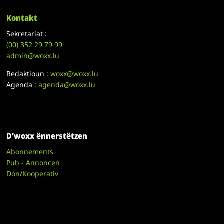
Kontakt
Sekretariat :
(00)
352 29 79 99
admin@woxx.lu
Redaktioun :
woxx@woxx.lu
Agenda :
agenda@woxx.lu
D’woxx ënnerstëtzen
Abonnements
Pub - Annoncen
Don/Kooperativ