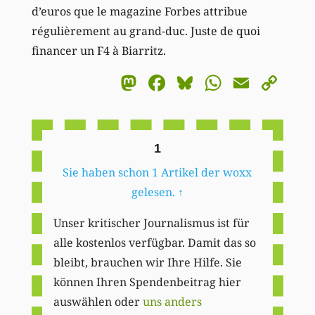
d’euros que le magazine Forbes attribue
régulièrement au grand-duc. Juste de quoi
financer un F4 à Biarritz.
Mastodon
Facebook
Bluesky
WhatsA
Email
Co
Li
1
Sie haben schon 1 Artikel der woxx
gelesen.
↑
Unser kritischer Journalismus ist für
alle kostenlos verfügbar. Damit das so
bleibt, brauchen wir Ihre Hilfe. Sie
können Ihren Spendenbeitrag hier
auswählen oder
uns anders