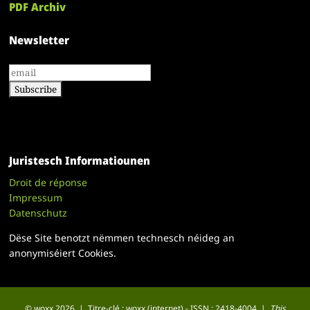
PDF Archiv
Newsletter
Juristesch Informatiounen
Droit de réponse
Impressum
Datenschutz
Dëse Site benotzt nëmmen technesch néideg an
anonymiséiert Cookies.
© woxx 2026 | Titre-clé : woxx (internet) - ISSN : 2418-4004 |
This