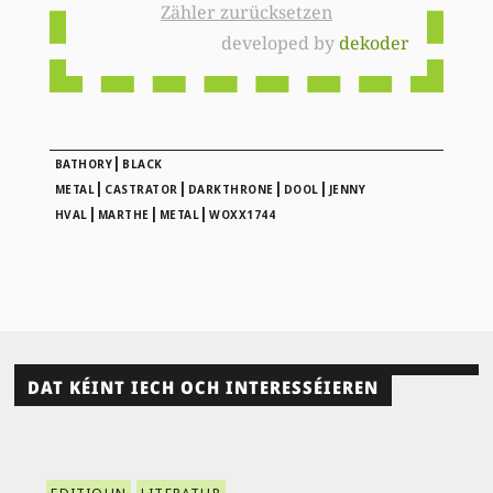
Zähler zurücksetzen
developed by
dekoder
|
BATHORY
BLACK
|
|
|
|
METAL
CASTRATOR
DARKTHRONE
DOOL
JENNY
|
|
|
HVAL
MARTHE
METAL
WOXX1744
DAT KÉINT IECH OCH INTERESSÉIEREN