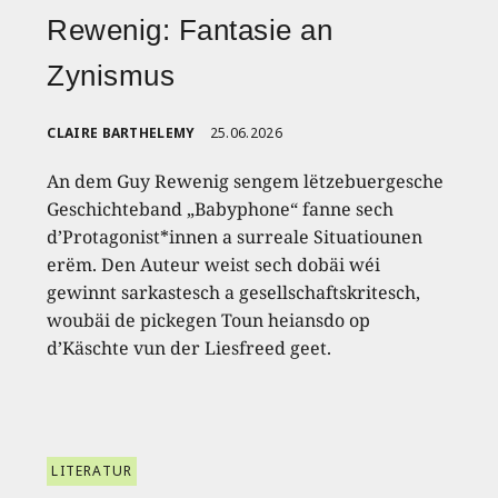
Rewenig: Fantasie an
Zynismus
CLAIRE BARTHELEMY
25.06.2026
An dem Guy Rewenig sengem lëtzebuergesche
Geschichteband „Babyphone“ fanne sech
d’Protagonist*innen a surreale Situatiounen
erëm. Den Auteur weist sech dobäi wéi
gewinnt sarkastesch a gesellschaftskritesch,
woubäi de pickegen Toun heiansdo op
d’Käschte vun der Liesfreed geet.
LITERATUR