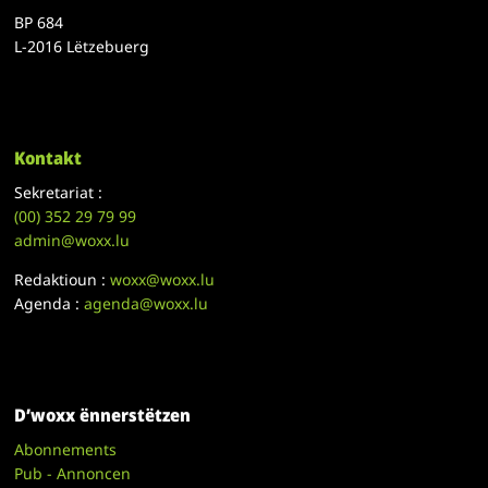
BP 684
L-2016 Lëtzebuerg
Kontakt
Sekretariat :
(00)
352 29 79 99
admin@woxx.lu
Redaktioun :
woxx@woxx.lu
Agenda :
agenda@woxx.lu
D’woxx ënnerstëtzen
Abonnements
Pub - Annoncen