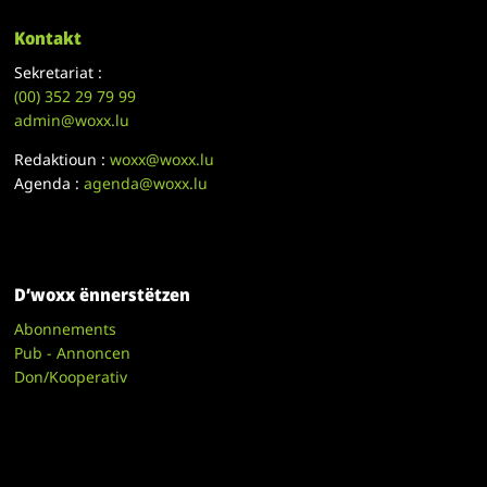
Kontakt
Sekretariat :
(00)
352 29 79 99
admin@woxx.lu
Redaktioun :
woxx@woxx.lu
Agenda :
agenda@woxx.lu
D’woxx ënnerstëtzen
Abonnements
Pub - Annoncen
Don/Kooperativ