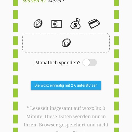
soutien ici
. Merci ! .
🪙
💶
💰
💳
🪙
Monatlich spenden?
Switch
Die woxx einmalig mit 2 € unterstützen
* Lesezeit insgesamt auf woxx.lu: 0
Minute. Diese Daten werden nur in
Ihrem Browser gespeichert und nicht