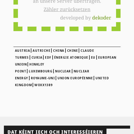
an unsere Server übertragen.
Zähler zurücksetzen
developed by
dekoder
|
|
|
|
AUSTRIA
AUTRICHE
CHINA
CHINE
CLAUDE
|
|
|
|
|
TURMES
CURIA
EDF
ÉNERGIE ATOMIQUE
EU
EUROPEAN
|
UNION
HINKLEY
|
|
|
POINT
LUXEMBOURG
NUCLEAR
NUCLEAR
|
|
|
ENERGY
ROYAUME-UNI
UNION EUROPÉENNE
UNITED
|
KINGDOM
WOXX1389
DAT KÉINT IECH OCH INTERESSÉIEREN