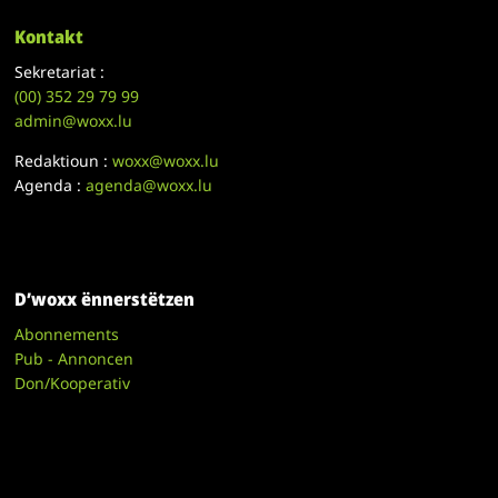
Kontakt
Sekretariat :
(00)
352 29 79 99
admin@woxx.lu
Redaktioun :
woxx@woxx.lu
Agenda :
agenda@woxx.lu
D’woxx ënnerstëtzen
Abonnements
Pub - Annoncen
Don/Kooperativ