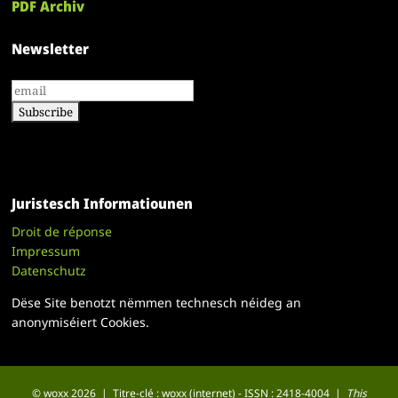
PDF Archiv
Newsletter
Juristesch Informatiounen
Droit de réponse
Impressum
Datenschutz
Dëse Site benotzt nëmmen technesch néideg an
anonymiséiert Cookies.
© woxx 2026 | Titre-clé : woxx (internet) - ISSN : 2418-4004 |
This