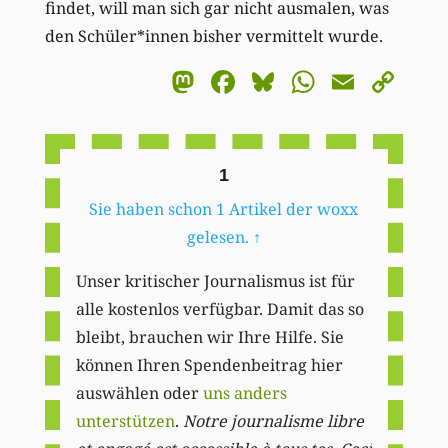
findet, will man sich gar nicht ausmalen, was
den Schüler*innen bisher vermittelt wurde.
Mastodon
Facebook
Bluesky
WhatsA
Email
Co
Li
1
Sie haben schon 1 Artikel der woxx
gelesen.
↑
Unser kritischer Journalismus ist für
alle kostenlos verfügbar. Damit das so
bleibt, brauchen wir Ihre Hilfe. Sie
können Ihren Spendenbeitrag hier
auswählen oder
uns anders
unterstützen
.
Notre journalisme libre