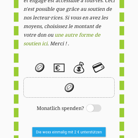
et engagé est accessible à tous·tes. Ceci
n'est possible que grâce au soutien de
nos lecteur·rices. Si vous en avez les
moyens, choisissez le montant de
votre don ou
une autre forme de
soutien ici
. Merci ! .
🪙
💶
💰
💳
🪙
Monatlich spenden?
Switch
Die woxx einmalig mit 2 € unterstützen