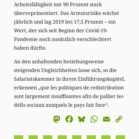
Arbeitsfähigkeit mit 90 Prozent stark
überrepräsentiert. Das Armutsrisiko wächst
jährlich und lag 2019 bei 17,5 Prozent – ein
Wert, der sich seit Beginn der Covid-19-
Pandemie noch zusätzlich verschlechtert
haben dürfte.
An den anhaltenden beziehungsweise
steigenden Ungleichheiten lasse sich, so die
Salariatskammer in ihrem Einführungskapitel,
erkennen „que les politiques de redistribution
sont largement insuffisantes afin de pallier les
défis sociaux auxquels le pays fait face“.
Mastodon
Facebook
Bluesky
WhatsA
Email
Co
Li