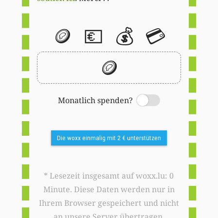
🪙
💶
💰
💳
🪙
Monatlich spenden?
Switch
Die woxx einmalig mit 2 € unterstützen
* Lesezeit insgesamt auf woxx.lu: 0
Minute. Diese Daten werden nur in
Ihrem Browser gespeichert und nicht
an unsere Server übertragen.