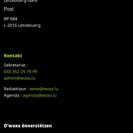
Lëtzebuerg-Gare
Post
BP 684
L-2016 Lëtzebuerg
Kontakt
Sekretariat :
(00)
352 29 79 99
admin@woxx.lu
Redaktioun :
woxx@woxx.lu
Agenda :
agenda@woxx.lu
D’woxx ënnerstëtzen