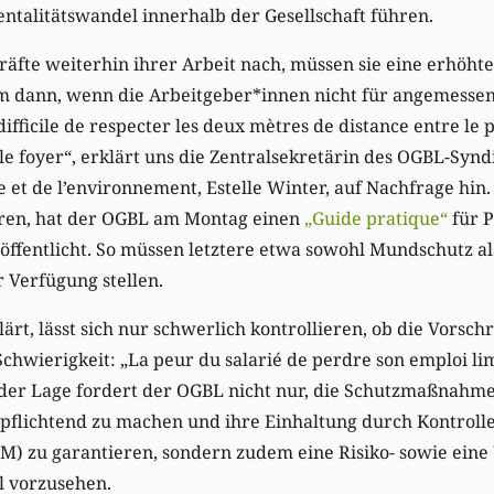
talitätswandel innerhalb der Gesellschaft führen.
äfte weiterhin ihrer Arbeit nach, müssen sie eine erhöht
m dann, wenn die Arbeitgeber*innen nicht für angemess
 difficile de respecter les deux mètres de distance entre le 
le foyer“, erklärt uns die Zentralsekretärin des OGBL-Syndi
e et de l’environnement, Estelle Winter, auf Nachfrage hin.
ren, hat der OGBL am Montag einen
„Guide pratique“
für P
ffentlicht. So müssen letztere etwa sowohl Mundschutz al
r Verfügung stellen.
ärt, lässt sich nur schwerlich kontrollieren, ob die Vorsch
chwierigkeit: „La peur du salarié de perdre son emploi l
 der Lage fordert der OGBL nicht nur, die Schutzmaßnahme
pflichtend zu machen und ihre Einhaltung durch Kontrolle
ITM) zu garantieren, sondern zudem eine Risiko- sowie ein
l vorzusehen.