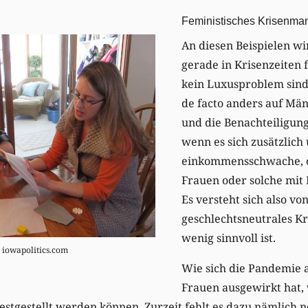
Feministisches Krisenm
An diesen Beispielen wi
gerade in Krisenzeiten 
kein Luxusproblem sind.
de facto anders auf Män
und die Benachteiligun
wenn es sich zusätzlich
einkommensschwache, o
Frauen oder solche mit
Es versteht sich also von
geschlechtsneutrales 
wenig sinnvoll ist.
: iowapolitics.com
Wie sich die Pandemie a
Frauen ausgewirkt hat, 
estgestellt werden können. Zurzeit fehlt es dazu nämlich 