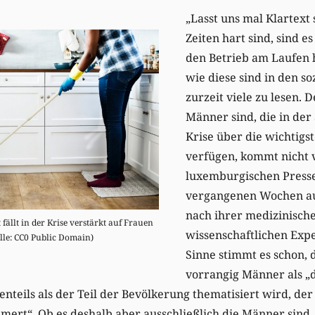
„Lasst uns mal Klartext
Zeiten hart sind, sind e
den Betrieb am Laufen
wie diese sind in den s
zurzeit viele zu lesen. 
Männer sind, die in der
Krise über die wichtig
verfügen, kommt nicht 
luxemburgischen Press
vergangenen Wochen au
nach ihrer medizinisch
fällt in der Krise verstärkt auf Frauen
wissenschaftlichen Expe
lle: CC0 Public Domain)
Sinne stimmt es schon,
vorrangig Männer als „d
teils als der Teil der Bevölkerung thematisiert wird, der
ert“. Ob es deshalb aber ausschließlich die Männer sind,