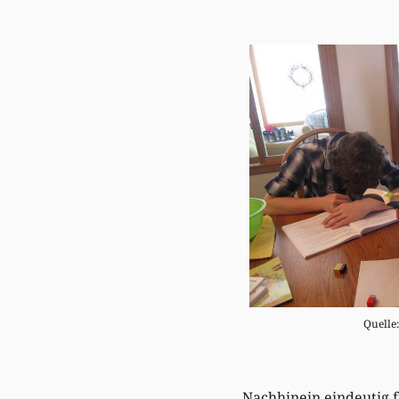
Quelle
Nachhinein eindeutig f