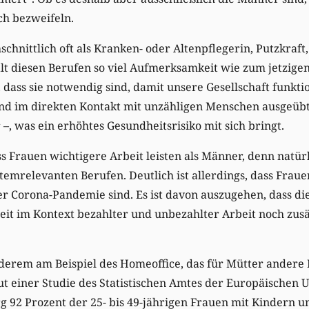
ich bezweifeln.
chnittlich oft als Kranken- oder Altenpflegerin, Putzkraft
galt diesen Berufen so viel Aufmerksamkeit wie zum jetzigen
, dass sie notwendig sind, damit unsere Gesellschaft funkti
nd im direkten Kontakt mit unzähligen Menschen ausgeüb
–, was ein erhöhtes Gesundheitsrisiko mit sich bringt.
ss Frauen wichtigere Arbeit leisten als Männer, denn natür
stemrelevanten Berufen. Deutlich ist allerdings, dass Fraue
 Corona-Pandemie sind. Es ist davon auszugehen, dass die 
it im Kontext bezahlter und unbezahlter Arbeit noch zusä
nderem am Beispiel des Homeoffice, das für Mütter andere
Laut einer Studie des Statistischen Amtes der Europäische
 92 Prozent der 25- bis 49-jährigen Frauen mit Kindern un