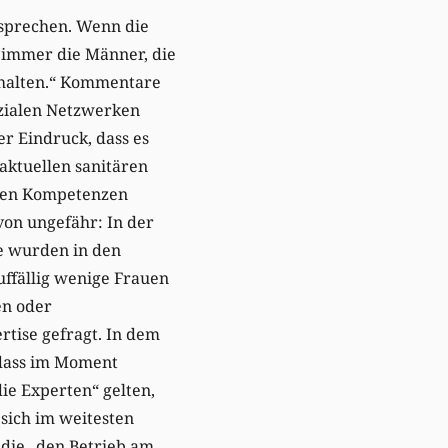
 sprechen. Wenn die
s immer die Männer, die
 halten.“ Kommentare
ozialen Netzwerken
Der Eindruck, dass es
 aktuellen sanitären
sten Kompetenzen
von ungefähr: In der
e wurden in den
ffällig wenige Frauen
en oder
rtise gefragt. In dem
 dass im Moment
ie Experten“ gelten,
 sich im weitesten
 die „den Betrieb am