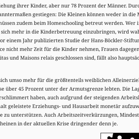
ehung ihrer Kinder, aber nur 78 Prozent der Männer. Durch
nntermaßen gestiegen: Die Kleinen können weder in die M
 müssen zudem beim Homeschooling betreut werden. Wer 
, sich mehr in die Kinderbetreuung einzubringen, wird wa
vor einem Jahr publizierten Studie der Hans-Böckler-Stiftu
ce nicht mehr Zeit für die Kinder nehmen, Frauen dagegen 
itas und Maisons relais geschlossen sind, fällt also haupts
 sich umso mehr für die größtenteils weiblichen Alleinerz
se über 45 Prozent unter der Armutsgrenze lebten. Die Lag
rschlimmert haben, auch aufgrund der steigenden Arbeitsl
shalt geleistete Erziehungs- und Hausarbeit monetär aufz
ne zu unterstützen. Auch Arbeitszeitverkürzungen, Minde
einen in der aktuellen Krise dringender denn je.