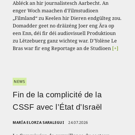
Abléck an hir journalistesch Aarbecht. An
enger Woch maachen d'Filmstudioen
„Filmland“ zu Keelen hir Dieren endgülteg zou.
Domadder geet no dräizéng Joer eng Ära op
een Enn, déi fir déi audiovisuell Produktioun
zu Lëtzebuerg ganz wichteg war. D'Yolène Le
Bras war fir eng Reportage an de Studioen
[+]
NEWS
Fin de la complicité de la
CSSF avec l’État d’Israël
MARÍA ELORZA SARALEGUI
24.07.2026