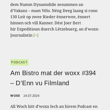
dem Numm Dynamobile zesummen an
d'Vakanz – mam Vëlo. Néng Deeg laang si ronn
130 Leit op zwee Rieder ënnerwee, ënnert
hinnen och vill Kanner. Dëst Joer fiert
hir Expeditioun duerch Lëtzebuerg, an d'woxx-
Journalistin
[+]
PODCAST
Am Bistro mat der woxx #394
– D’Enn vu Filmland
WOXX
24.07.2026
All Woch bitt d’woxx Iech an hirem Podcast en