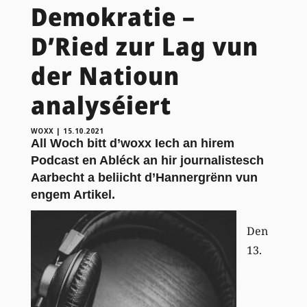
Demokratie –
D’Ried zur Lag vun
der Natioun
analyséiert
WOXX
|
15.10.2021
All Woch bitt d’woxx Iech an hirem
Podcast en Abléck an hir journalistesch
Aarbecht a beliicht d’Hannergrënn vun
engem Artikel.
Den
13.