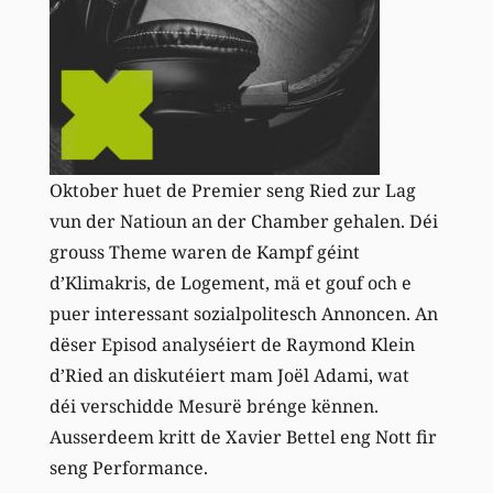
Oktober huet de Premier seng Ried zur Lag
vun der Natioun an der Chamber gehalen. Déi
grouss Theme waren de Kampf géint
d’Klimakris, de Logement, mä et gouf och e
puer interessant sozialpolitesch Annoncen. An
dëser Episod analyséiert de Raymond Klein
d’Ried an diskutéiert mam Joël Adami, wat
déi verschidde Mesurë brénge kënnen.
Ausserdeem kritt de Xavier Bettel eng Nott fir
seng Performance.