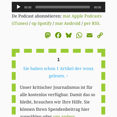
Audio-
00:00
00:00
Player
De Podcast abonnéieren:
mat Apple Podcasts
(iTunes)
/
op Spotify
/
mat Android
/
per RSS.
Mastodon
Facebook
Bluesky
WhatsA
Email
Co
Li
1
Sie haben schon 1 Artikel der woxx
gelesen.
↑
Unser kritischer Journalismus ist für
alle kostenlos verfügbar. Damit das so
bleibt, brauchen wir Ihre Hilfe. Sie
können Ihren Spendenbeitrag hier
auswählen oder
uns anders