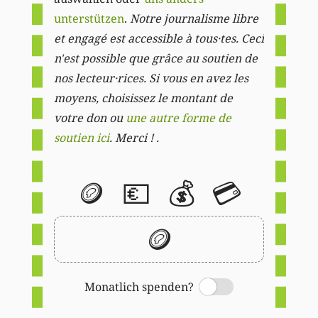
unterstützen
.
Notre journalisme libre
et engagé est accessible à tous·tes. Ceci
n'est possible que grâce au soutien de
nos lecteur·rices. Si vous en avez les
moyens, choisissez le montant de
votre don ou
une autre forme de
soutien ici
. Merci ! .
🪙
💶
💰
💳
🪙
Monatlich spenden?
Switch