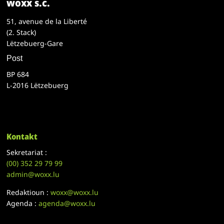
woxx s.c.
51, avenue de la Liberté
(2. Stack)
Lëtzebuerg-Gare
Post
BP 684
L-2016 Lëtzebuerg
Kontakt
Sekretariat :
(00)
352 29 79 99
admin@woxx.lu
Redaktioun :
woxx@woxx.lu
Agenda :
agenda@woxx.lu