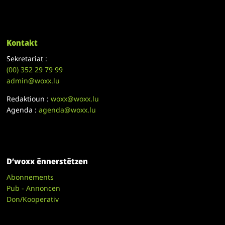
Kontakt
Sekretariat :
(00)
352 29 79 99
admin@woxx.lu
Redaktioun :
woxx@woxx.lu
Agenda :
agenda@woxx.lu
D’woxx ënnerstëtzen
Abonnements
Pub - Annoncen
Don/Kooperativ