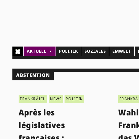
AKTUELL
POLITIK
SOZIALES
ËMWELT
ABSTENTION
FRANKRÄICH
NEWS
POLITIK
FRANKRÄ
Après les
Wahl
législatives
Frank
françaises :
das V