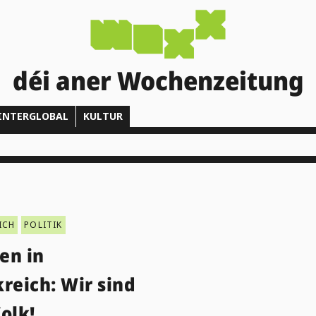
déi aner Wochenzeitung
INTERGLOBAL
KULTUR
ICH
POLITIK
en in
reich: Wir sind
olk!