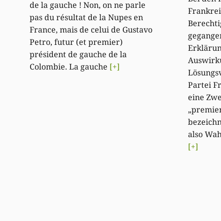
de la gauche ! Non, on ne parle
Frankrei
pas du résultat de la Nupes en
Berechti
France, mais de celui de Gustavo
gegangen
Petro, futur (et premier)
Erkläru
président de gauche de la
Auswirk
Colombie. La gauche
[+]
Lösungsv
Partei F
eine Zwe
„premier
bezeichn
also Wah
[+]