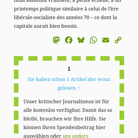
printemps politique similaire à celui de l’ère
libérale-socialiste des années 70 – ce dont la
capitale aurait bien besoin.
Mastodon
Facebook
Bluesky
WhatsA
Email
Co
Li
1
Sie haben schon 1 Artikel der woxx
gelesen.
↑
Unser kritischer Journalismus ist für
alle kostenlos verfügbar. Damit das so
bleibt, brauchen wir Ihre Hilfe. Sie
können Ihren Spendenbeitrag hier
auswählen oder
uns anders