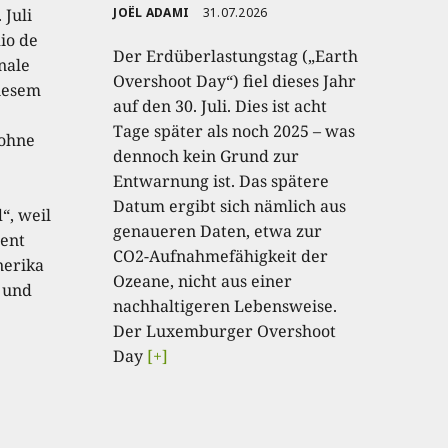
 Juli
JOËL ADAMI
31.07.2026
io de
Der Erdüberlastungstag („Earth
onale
Overshoot Day“) fiel dieses Jahr
diesem
auf den 30. Juli. Dies ist acht
Tage später als noch 2025 – was
 ohne
dennoch kein Grund zur
Entwarnung ist. Das spätere
Datum ergibt sich nämlich aus
“, weil
genaueren Daten, etwa zur
ent
CO2-Aufnahmefähigkeit der
nerika
Ozeane, nicht aus einer
 und
nachhaltigeren Lebensweise.
Der Luxemburger Overshoot
Day
[+]