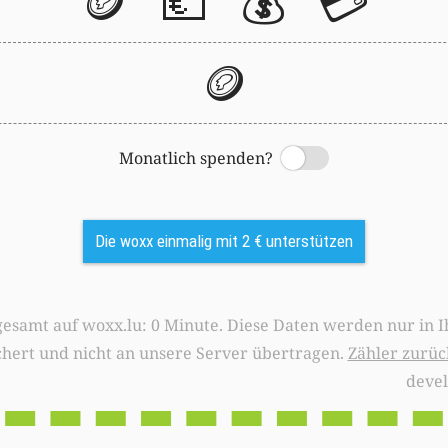
🪙
💶
💰
💳
🪙
Monatlich spenden?
Switch
Die woxx einmalig mit 2 € unterstützen
0 Minute. Diese Daten werden nur in Ihrem Browser
chert und nicht an unsere Server übertragen.
Zähler zurüc
deve