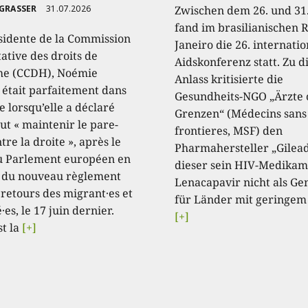
 GRASSER
31.07.2026
Zwischen dem 26. und 31.
fand im brasilianischen R
sidente de la Commission
Janeiro die 26. internati
ative des droits de
Aidskonferenz statt. Zu 
e (CCDH), Noémie
Anlass kritisierte die
, était parfaitement dans
Gesundheits-NGO „Ärzte
e lorsqu’elle a déclaré
Grenzen“ (Médecins sans
aut « maintenir le pare-
frontieres, MSF) den
tre la droite », après le
Pharmahersteller „Gilead
u Parlement européen en
dieser sein HIV-Medikam
 du nouveau règlement
Lenacapavir nicht als Ge
 retours des migrant·es et
für Länder mit geringem
·es, le 17 juin dernier.
[+]
st la
[+]