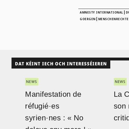
|
AMNESTY INTERNATIONAL
D
|
GOERGEN
MENSCHENRECHTE
DAT KÉINT IECH OCH INTERESSÉIEREN
NEWS
NEWS
Manifestation de
La 
réfugié·es
son 
syrien·nes : « No
crit