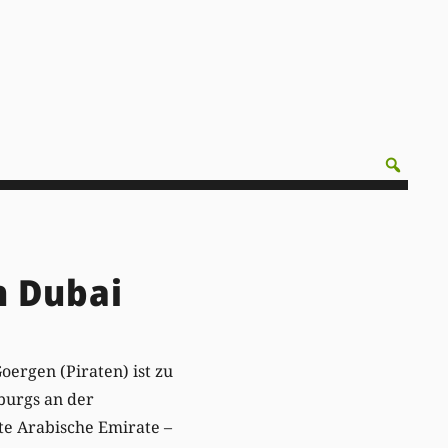
n Dubai
ergen (Piraten) ist zu
burgs an der
te Arabische Emirate –