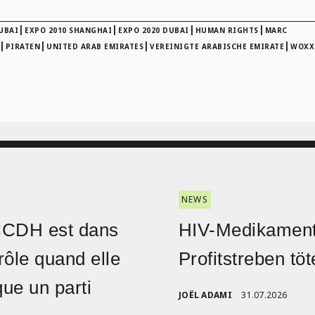
|
|
|
|
UBAI
EXPO 2010 SHANGHAI
EXPO 2020 DUBAI
HUMAN RIGHTS
MARC
|
|
|
|
PIRATEN
UNITED ARAB EMIRATES
VEREINIGTE ARABISCHE EMIRATE
WOXX
NEWS
CCDH est dans
HIV-Medikament
rôle quand elle
Profitstreben töt
ique un parti
JOËL ADAMI
31.07.2026