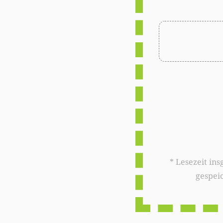
* Lesezeit insgesamt auf woxx.lu: 
gespei