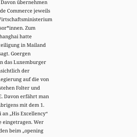
ll. Davon übernehmen
e de Commerce jeweils
Wirtschaftsministerium
nsor*innen. Zum
Shanghai hatte
eiligung in Mailand
sagt. Goergen
enn das Luxemburger
sichtlich der
egierung auf die von
stehen Folter und
E. Davon erfährt man
übrigens mit dem 1.
i an „His Excellency“
e eingetragen. Wer
nden beim „opening