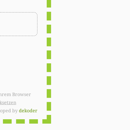
ksetzen
loped by
dekoder