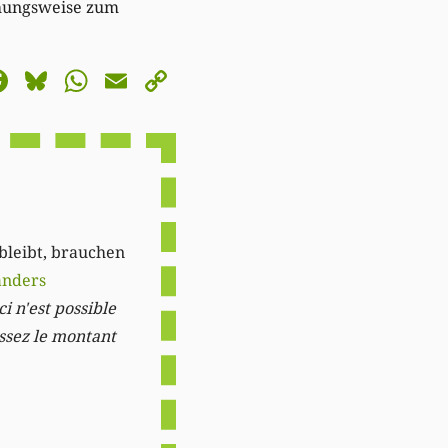
ehungsweise zum
astodon
Facebook
Bluesky
WhatsApp
Email
Copy
Link
 bleibt, brauchen
anders
i n'est possible
issez le montant