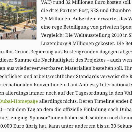
VAE) rund 32 Millionen Euro kosten so
die drei Partner Post, SES und Chambr
2,5 Millionen. Außerdem erwartet das 
eine rege Beteiligung von privaten Spo
Vergleich: Die Weltausstellung 2010 in 
Luxemburg 9 Millionen gekostet. Die Bet
Blau-Rot-Grüne-Regierung aus Kostengründen dagegen abge
s dieser Summe die Nachhaltigkeit des Projektes – auch w
len aus wiederverwertbaren Materialien bestehen soll. Hin
htlicher und arbeitsrechtlicher Standards verweist die R
internationalen Konventionen. Laut Amnesty International 
en allerdings immer noch auf der Tagesordnung in den VA
Dubai-Homepage
allerdings nichts. Deren Timeline endet 
z) – mit dem Tag an dem die offizielle Einladung nach Duba
er einging. Sponsor*innen haben sich seitdem noch kein
00.000 Euro übrig hat, kann unter anderem bis zu 30 Seku