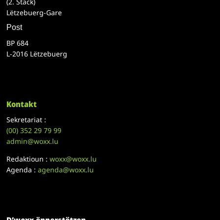
(2. Stack)
Lëtzebuerg-Gare
Post
BP 684
L-2016 Lëtzebuerg
Kontakt
Sekretariat :
(00)
352 29 79 99
admin@woxx.lu
Redaktioun :
woxx@woxx.lu
Agenda :
agenda@woxx.lu