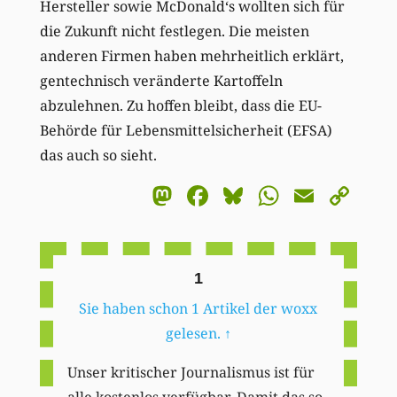
Hersteller sowie McDonald‘s wollten sich für
die Zukunft nicht festlegen. Die meisten
anderen Firmen haben mehrheitlich erklärt,
gentechnisch veränderte Kartoffeln
abzulehnen. Zu hoffen bleibt, dass die EU-
Behörde für Lebensmittelsicherheit (EFSA)
das auch so sieht.
Mastodon
Facebook
Bluesky
WhatsA
Email
Co
Li
1
Sie haben schon 1 Artikel der woxx
gelesen.
↑
Unser kritischer Journalismus ist für
alle kostenlos verfügbar. Damit das so