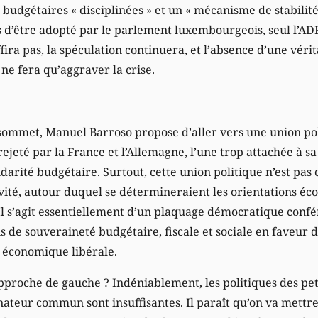
 budgétaires « disciplinées » et un « mécanisme de stabilit
rs d’être adopté par le parlement luxembourgeois, seul l’AD
fira pas, la spéculation continuera, et l’absence d’une vérit
ne fera qu’aggraver la crise.
u sommet, Manuel Barroso propose d’aller vers une union pol
rejeté par la France et l’Allemagne, l’une trop attachée à sa
lidarité budgétaire. Surtout, cette union politique n’est p
ité, autour duquel se détermineraient les orientations éco
. Il s’agit essentiellement d’un plaquage démocratique con
s de souveraineté budgétaire, fiscale et sociale en faveur 
e économique libérale.
pproche de gauche ? Indéniablement, les politiques des peti
eur commun sont insuffisantes. Il paraît qu’on va mettre