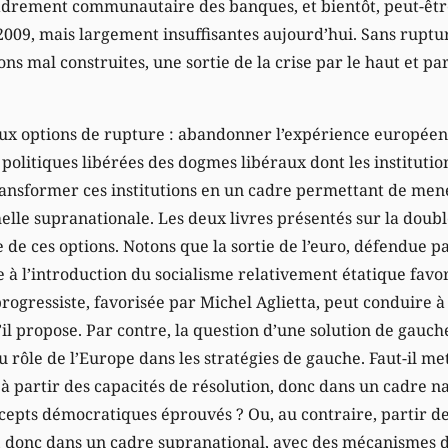
adrement communautaire des banques, et bientôt, peut-êt
2009, mais largement insuffisantes aujourd’hui. Sans ruptu
ions mal construites, une sortie de la crise par le haut et pa
 deux options de rupture : abandonner l’expérience europée
olitiques libérées des dogmes libéraux dont les institution
ansformer ces institutions en un cadre permettant de mene
elle supranationale. Les deux livres présentés sur la doub
de ces options. Notons que la sortie de l’euro, défendue p
e à l’introduction du socialisme relativement étatique favori
rogressiste, favorisée par Michel Aglietta, peut conduire à
’il propose. Par contre, la question d’une solution de gauc
u rôle de l’Europe dans les stratégies de gauche. Faut-il me
à partir des capacités de résolution, donc dans un cadre na
epts démocratiques éprouvés ? Ou, au contraire, partir d
, donc dans un cadre supranational, avec des mécanismes 