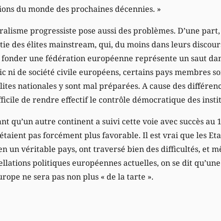
ons du monde des prochaines décennies. »
éralisme progressiste pose aussi des problèmes. D’une part
tie des élites mainstream, qui, du moins dans leurs discour
, fonder une fédération européenne représente un saut dans 
c ni de société civile européens, certains pays membres son
élites nationales y sont mal préparées. A cause des différenc
ifficile de rendre effectif le contrôle démocratique des insti
t qu’un autre continent a suivi cette voie avec succès au 19
étaient pas forcément plus favorable. Il est vrai que les Et
en un véritable pays, ont traversé bien des difficultés, et 
llations politiques européennes actuelles, on se dit qu’une
urope ne sera pas non plus « de la tarte ».