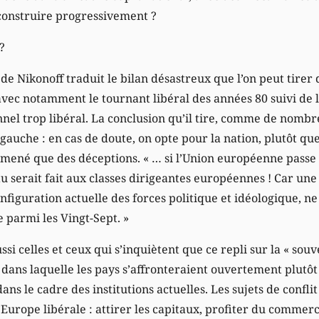
 construire progressivement ?
?
 de Nikonoff traduit le bilan désastreux que l’on peut tirer 
avec notamment le tournant libéral des années 80 suivi de l
onnel trop libéral. La conclusion qu’il tire, comme de nomb
che : en cas de doute, on opte pour la nation, plutôt qu
amené que des déceptions. « … si l’Union européenne passe
 serait fait aux classes dirigeantes européennes ! Car une 
figuration actuelle des forces politique et idéologique, ne
 parmi les Vingt-Sept. »
i celles et ceux qui s’inquiètent que ce repli sur la « sou
dans laquelle les pays s’affronteraient ouvertement plutô
ans le cadre des institutions actuelles. Les sujets de confli
l’Europe libérale : attirer les capitaux, profiter du commer