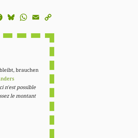
astodon
Facebook
Bluesky
WhatsApp
Email
Copy
Link
 bleibt, brauchen
anders
i n'est possible
issez le montant