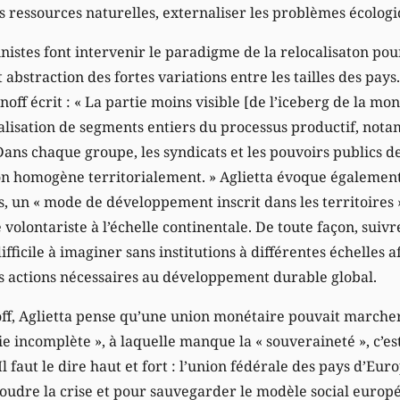
es ressources naturelles, externaliser les problèmes écologi
nistes font intervenir le paradigme de la relocalisaton pour
 abstraction des fortes variations entre les tailles des pays
off écrit : « La partie moins visible [de l’iceberg de la mon
nalisation de segments entiers du processus productif, nota
 Dans chaque groupe, les syndicats et les pouvoirs publics 
on homogène territorialement. » Aglietta évoque égalemen
, un « mode de développement inscrit dans les territoires »
 volontariste à l’échelle continentale. De toute façon, suivr
 difficile à imaginer sans institutions à différentes échelles 
s actions nécessaires au développement durable global.
ff, Aglietta pense qu’une union monétaire pouvait marcher,
incomplète », à laquelle manque la « souveraineté », c’est
Il faut le dire haut et fort : l’union fédérale des pays d’Eu
oudre la crise et pour sauvegarder le modèle social europé