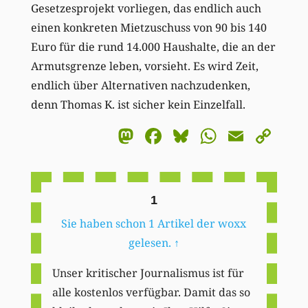
Gesetzesprojekt vorliegen, das endlich auch
einen konkreten Mietzuschuss von 90 bis 140
Euro für die rund 14.000 Haushalte, die an der
Armutsgrenze leben, vorsieht. Es wird Zeit,
endlich über Alternativen nachzudenken,
denn Thomas K. ist sicher kein Einzelfall.
Mastodon
Facebook
Bluesky
WhatsA
Email
Co
Li
1
Sie haben schon 1 Artikel der woxx
gelesen.
↑
Unser kritischer Journalismus ist für
alle kostenlos verfügbar. Damit das so