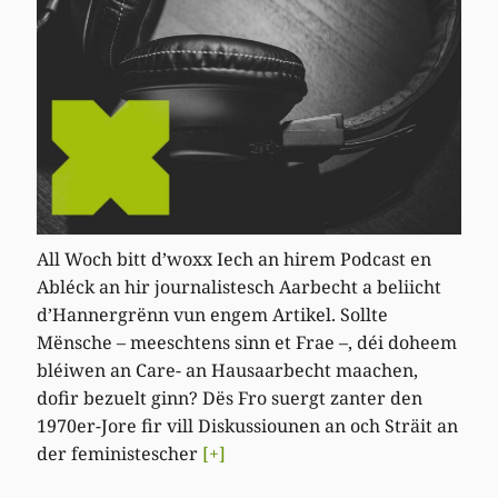
All Woch bitt d’woxx Iech an hirem Podcast en
Abléck an hir journalistesch Aarbecht a beliicht
d’Hannergrënn vun engem Artikel. Sollte
Mënsche – meeschtens sinn et Frae –, déi doheem
bléiwen an Care- an Hausaarbecht maachen,
dofir bezuelt ginn? Dës Fro suergt zanter den
1970er-Jore fir vill Diskussiounen an och Sträit an
der feministescher
[+]