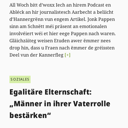
All Woch bitt d’woxx Iech an hirem Podcast en
Abléck an hir journalistesch Aarbecht a beliicht
d’Hannergrënn vun engem Artikel. Jonk Pappen
sinn am Schnëtt méi präsent an emotionalen
involvéiert wéi et hier eege Pappen nach waren.
Gläichzäiteg weisen Etuden awer ëmmer nees
drop hin, dass u Fraen nach ëmmer de gréissten
Deel vun der Kannerfleg
[+]
SOZIALES
Egalitäre Elternschaft:
„Männer in ihrer Vaterrolle
bestärken“