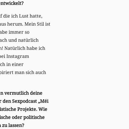
l entwickelt?
 die ich Lust hatte,
us herum. Mein Stil ist
habe immer so
fach und natürlich
en! Natürlich habe ich
bei Instagram
ch in einer
piriert man sich auch
n vermutlich deine
er den Sexpodcast „Méi
istische Projekte. Wie
tische oder politische
en zu lassen?