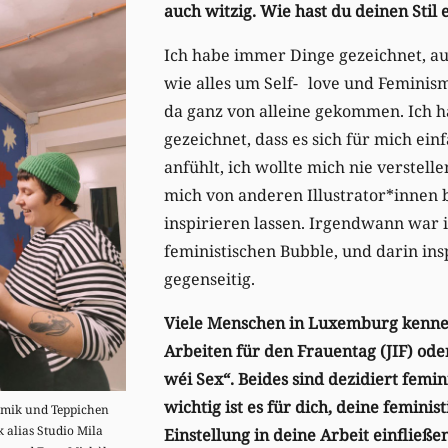
auch witzig. Wie hast du deinen Sti
Ich habe immer Dinge gezeichnet, auf
wie alles um Self- love und Feminism
da ganz von alleine gekommen. Ich 
gezeichnet, dass es sich für mich ein
anfühlt, ich wollte mich nie verstell
mich von anderen Illustrator*innen 
inspirieren lassen. Irgendwann war i
feministischen Bubble, und darin ins
gegenseitig.
Viele Menschen in Luxemburg kenne
Arbeiten für den Frauentag (JIF) od
wéi Sex“. Beides sind dezidiert femin
wichtig ist es für dich, deine feminis
ramik und Teppichen
k alias Studio Mila
Einstellung in deine Arbeit einfließ