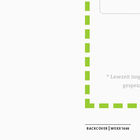
* Lesezeit insgesamt auf woxx.lu: 
gespei
|
BACKCOVER
WOXX1666