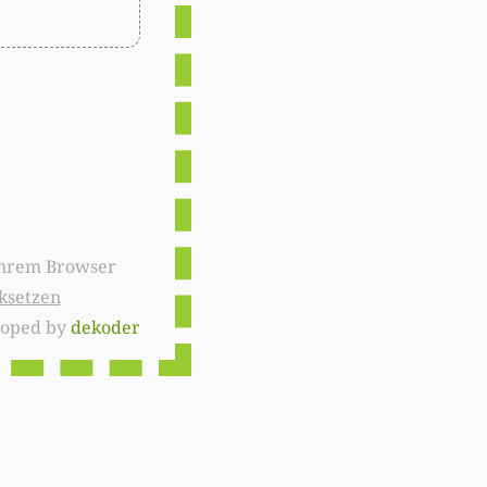
ksetzen
loped by
dekoder