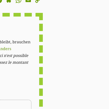
astodon
Facebook
Bluesky
WhatsApp
Email
Copy
Link
 bleibt, brauchen
anders
i n'est possible
issez le montant