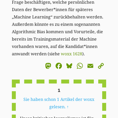
Frage beschäftigen, welche persönlichen
Daten der Bewerber*innen für späteres
„Machine Learning“ zurückbehalten werden.
Außerdem könnte es zu einem sogenannten
Algorithmic Bias kommen und Vorurteile, die
bereits im Trainingsmaterial der Machine
vorhanden waren, auf die Kandidat*innen
anwandt werden (siehe
woxx 1628
).
Mastodon
Facebook
Bluesky
WhatsA
Email
Co
Li
1
Sie haben schon 1 Artikel der woxx
gelesen.
↑