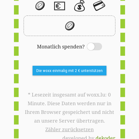
🪙
💶
💰
💳
🪙
Monatlich spenden?
Switch
Die woxx einmalig mit 2 € unterstützen
* Lesezeit insgesamt auf woxx.lu: 0
Minute. Diese Daten werden nur in
Ihrem Browser gespeichert und nicht
an unsere Server übertragen.
Zähler zurücksetzen
developed by
dekoder