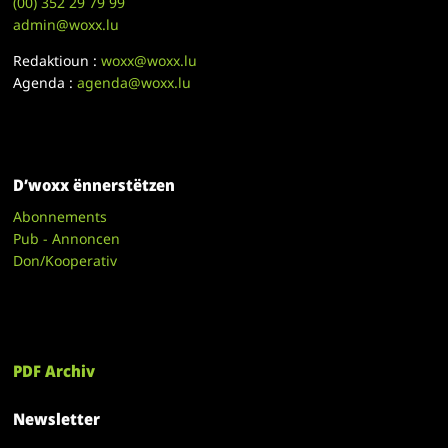
(00)
352 29 79 99
admin@woxx.lu
Redaktioun :
woxx@woxx.lu
Agenda :
agenda@woxx.lu
D’woxx ënnerstëtzen
Abonnements
Pub - Annoncen
Don/Kooperativ
PDF Archiv
Newsletter