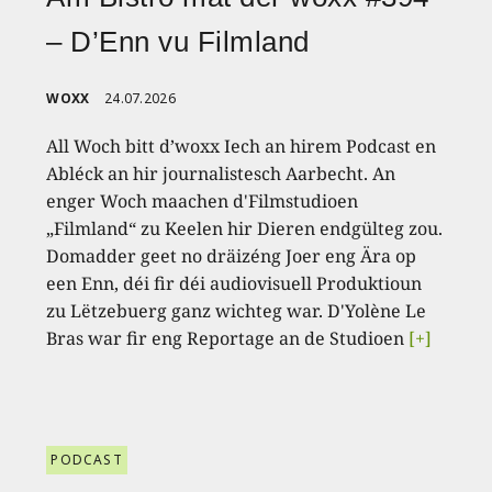
– D’Enn vu Filmland
WOXX
24.07.2026
All Woch bitt d’woxx Iech an hirem Podcast en
Abléck an hir journalistesch Aarbecht. An
enger Woch maachen d'Filmstudioen
„Filmland“ zu Keelen hir Dieren endgülteg zou.
Domadder geet no dräizéng Joer eng Ära op
een Enn, déi fir déi audiovisuell Produktioun
zu Lëtzebuerg ganz wichteg war. D'Yolène Le
Bras war fir eng Reportage an de Studioen
[+]
PODCAST