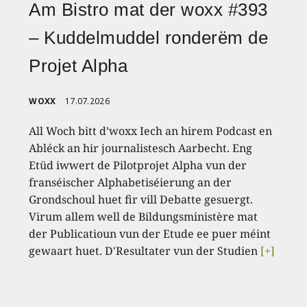
Am Bistro mat der woxx #393
– Kuddelmuddel ronderëm de
Projet Alpha
WOXX
17.07.2026
All Woch bitt d’woxx Iech an hirem Podcast en
Abléck an hir journalistesch Aarbecht. Eng
Etüd iwwert de Pilotprojet Alpha vun der
franséischer Alphabetiséierung an der
Grondschoul huet fir vill Debatte gesuergt.
Virum allem well de Bildungsministère mat
der Publicatioun vun der Etude ee puer méint
gewaart huet. D'Resultater vun der Studien
[+]