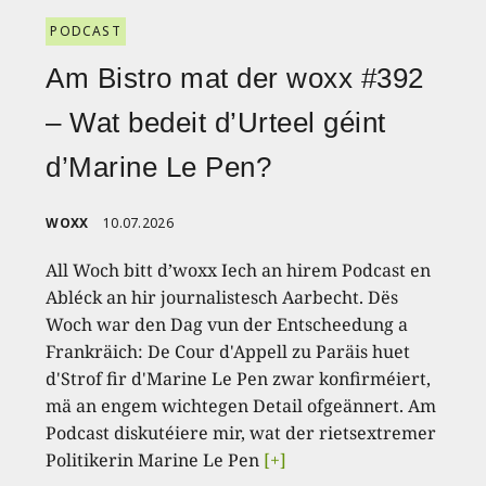
PODCAST
Am Bistro mat der woxx #392
– Wat bedeit d’Urteel géint
d’Marine Le Pen?
WOXX
10.07.2026
All Woch bitt d’woxx Iech an hirem Podcast en
Abléck an hir journalistesch Aarbecht. Dës
Woch war den Dag vun der Entscheedung a
Frankräich: De Cour d'Appell zu Paräis huet
d'Strof fir d'Marine Le Pen zwar konfirméiert,
mä an engem wichtegen Detail ofgeännert. Am
Podcast diskutéiere mir, wat der rietsextremer
Politikerin Marine Le Pen
[+]