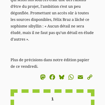
d’être du projet, l’ambition s’est un peu
dégonflée. Promettant un accès sûr à toutes
les sources disponibles, Félix Braz a lâché ce
sophisme sibyllin : « Aucun détail ne sera
éludé, mais il ne faut pas qu’un détail en élude
d’autres ».
Plus de précisions dans notre édition papier
de ce vendredi.
Mastodon
Facebook
Bluesky
WhatsA
Email
Co
Li
1