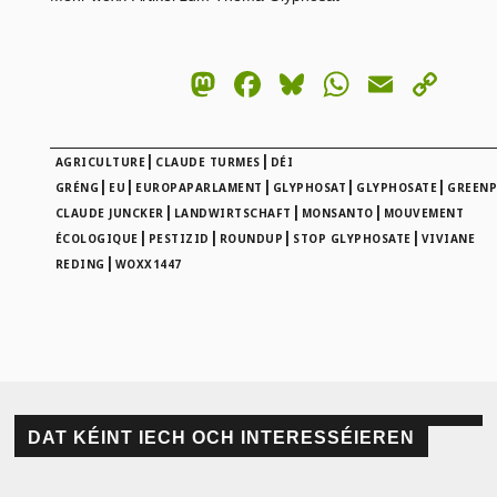
Mastodon
Facebook
Bluesky
WhatsA
Email
Co
Lin
|
|
AGRICULTURE
CLAUDE TURMES
DÉI
|
|
|
|
|
GRÉNG
EU
EUROPAPARLAMENT
GLYPHOSAT
GLYPHOSATE
GREENP
|
|
|
CLAUDE JUNCKER
LANDWIRTSCHAFT
MONSANTO
MOUVEMENT
|
|
|
|
ÉCOLOGIQUE
PESTIZID
ROUNDUP
STOP GLYPHOSATE
VIVIANE
|
REDING
WOXX1447
DAT KÉINT IECH OCH INTERESSÉIEREN