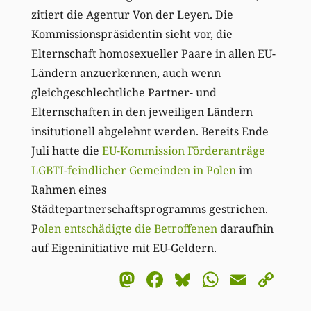
zitiert die Agentur Von der Leyen. Die
Kommissionspräsidentin sieht vor, die
Elternschaft homosexueller Paare in allen EU-
Ländern anzuerkennen, auch wenn
gleichgeschlechtliche Partner- und
Elternschaften in den jeweiligen Ländern
insitutionell abgelehnt werden. Bereits Ende
Juli hatte die
EU-Kommission Förderanträge
LGBTI-feindlicher Gemeinden in Polen
im
Rahmen eines
Städtepartnerschaftsprogramms gestrichen.
P
olen entschädigte die Betroffenen
daraufhin
auf Eigeninitiative mit EU-Geldern.
Mastodon
Facebook
Bluesky
WhatsA
Email
Co
Li