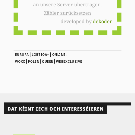
an unsere Server übertragen.
Zähler zurücksetzen
developed by
dekoder
|
|
EUROPA
LGBTIQA+
ONLINE-
|
|
|
WOXX
POLEN
QUEER
WEBEXCLUSIVE
DAT KÉINT IECH OCH INTERESSÉIEREN