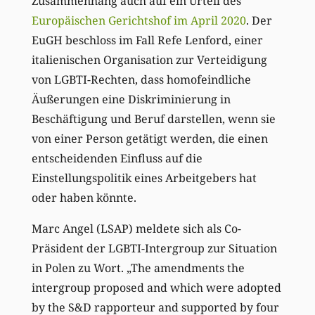
Zusammenhang auch auf ein Urteil des
Europäischen Gerichtshof im April 2020
.
Der
EuGH
beschloss
im Fall Refe Lenford,
einer
italienischen
Organisation
zur Verteidigung
von LGBTI-Rechten,
d
ass homo
feindliche
Äußerungen eine Diskriminierung in
Beschäftigung und Beruf darstellen, wenn sie
von einer Person getätigt werden, die einen
entscheidenden Einfluss auf die
Einstellungspolitik eines Arbeitgebers hat
oder haben könnte.
Marc Angel (LSAP) meldete sich als Co-
Präsident der LGBTI-Intergroup
zu
r Situation
in Polen
zu
Wort.
„The amendments the
intergroup proposed and which were adopted
by the S&D rapporteur and supported by
four