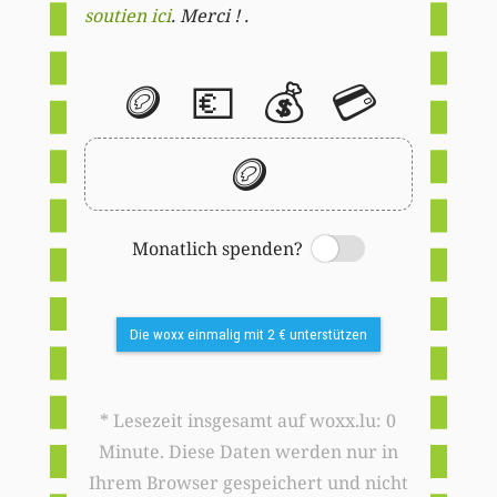
soutien ici
. Merci ! .
🪙
💶
💰
💳
🪙
Monatlich spenden?
Switch
Die woxx einmalig mit 2 € unterstützen
* Lesezeit insgesamt auf woxx.lu: 0
Minute. Diese Daten werden nur in
Ihrem Browser gespeichert und nicht