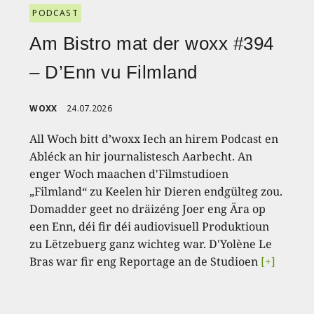
PODCAST
Am Bistro mat der woxx #394
– D’Enn vu Filmland
WOXX
24.07.2026
All Woch bitt d’woxx Iech an hirem Podcast en
Abléck an hir journalistesch Aarbecht. An
enger Woch maachen d'Filmstudioen
„Filmland“ zu Keelen hir Dieren endgülteg zou.
Domadder geet no dräizéng Joer eng Ära op
een Enn, déi fir déi audiovisuell Produktioun
zu Lëtzebuerg ganz wichteg war. D'Yolène Le
Bras war fir eng Reportage an de Studioen
[+]