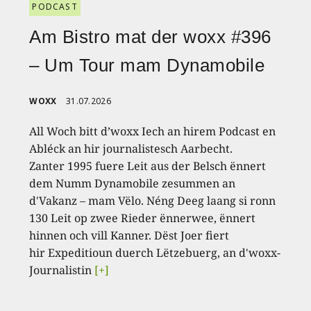
PODCAST
Am Bistro mat der woxx #396
– Um Tour mam Dynamobile
WOXX
31.07.2026
All Woch bitt d’woxx Iech an hirem Podcast en
Abléck an hir journalistesch Aarbecht.
Zanter 1995 fuere Leit aus der Belsch ënnert
dem Numm Dynamobile zesummen an
d'Vakanz – mam Vëlo. Néng Deeg laang si ronn
130 Leit op zwee Rieder ënnerwee, ënnert
hinnen och vill Kanner. Dëst Joer fiert
hir Expeditioun duerch Lëtzebuerg, an d'woxx-
Journalistin
[+]